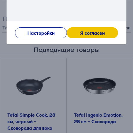
Принадлежности
Тип принадлежности
для варочной панели
Насторойки
Я согласен
Подходящие товары
Tefal Simple Cook, 28
Tefal Ingenio Emotion,
см, черный -
28 см - Сковорода
Сковорода для вока