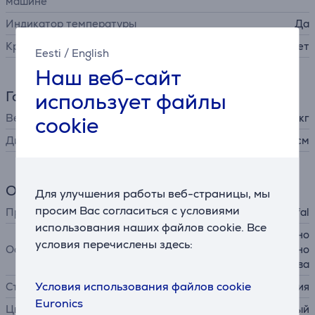
машине
Индикатор температуры
Да
Крышка в комплекте
Нет
Eesti
/
English
Наш веб-сайт
Габариты
использует файлы
Вес
1,027 кг
cookie
Диаметр
28 см
Общий параметр
Для улучшения работы веб-страницы, мы
просим Вас согласиться с условиями
Производитель
Tefal
использования наших файлов cookie. Все
керамическое антипригарно
условия перечислены здесь:
Особенности
е покрытие, край для удобно
го слива
Условия использования файлов cookie
Страна производства
Франция
Euronics
Цвет
черный