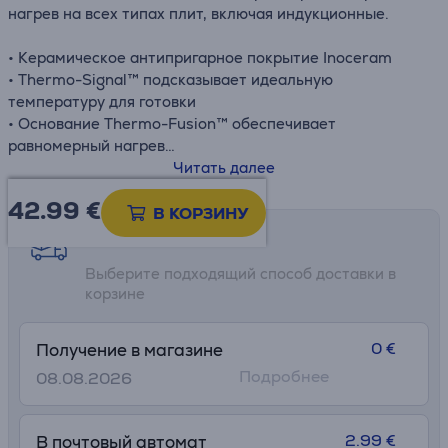
нагрев на всех типах плит, включая индукционные.
• Керамическое антипригарное покрытие Inoceram
• Thermo-Signal™ подсказывает идеальную
температуру для готовки
• Основание Thermo-Fusion™ обеспечивает
равномерный нагрев
• Подходит для газовых, электрических,
Читать далее
стеклокерамических и индукционных плит
42.99
€
В КОРЗИНУ
Возможности доставки
Выберите подходящий способ доставки в
корзине
0 €
Получение в магазине
Подробнее
08.08.2026
2.99 €
В почтовый автомат