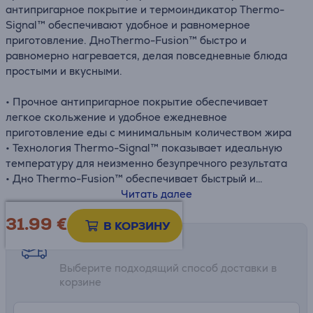
антипригарное покрытие и термоиндикатор Thermo-
Signal™ обеспечивают удобное и равномерное
приготовление. ДноThermo-Fusion™ быстро и
равномерно нагревается, делая повседневные блюда
простыми и вкусными.
• Прочное антипригарное покрытие обеспечивает
легкое скольжение и удобное ежедневное
приготовление еды с минимальным количеством жира
• Технология Thermo-Signal™ показывает идеальную
температуру для неизменно безупречного результата
• Дно Thermo-Fusion™ обеспечивает быстрый и
равномерный нагрев, подходит для газовых,
Читать далее
керамических и индукционных плит (кроме
31.99
€
электрических)
В КОРЗИНУ
• Легко очищается благодаря антипригарному
Возможности доставки
покрытию как внутри, так и снаружи
Выберите подходящий способ доставки в
• Французское качество – создано с учетом прочности и
корзине
инноваций