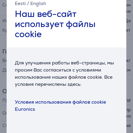
Eesti
/
English
Совместимость
ские конфорки, индукционн
Наш веб-сайт
ые конфорки
Индикатор температуры
Да
использует файлы
Крышка в комплекте
Нет
cookie
Габариты
Вес
1,011 кг
Для улучшения работы веб-страницы, мы
просим Вас согласиться с условиями
Диаметр
28 см
использования наших файлов cookie. Все
условия перечислены здесь:
Общий параметр
Производитель
Tefal
Условия использования файлов cookie
Euronics
антипригарное покрытие, пр
Особенности
остая очистка
Страна производства
Франция