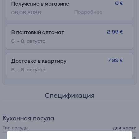
0 €
Получение в магазине
Подробнее
06.08.2026
2.99 €
В почтовый автомат
6. - 8. августа
7.99 €
Доставка в квартиру
6. - 8. августа
Спецификация
Кухонная посуда
Тип посуды
для жарки
газовые конфорки, керамиче