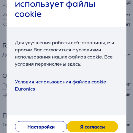
использует файлы
Да
машине
cookie
Индикатор температуры
Нет
Крышка в комплекте
Нет
Для улучшения работы веб-страницы, мы
Габариты
просим Вас согласиться с условиями
Диаметр
20 см
использования наших файлов cookie. Все
условия перечислены здесь:
Общий параметр
Условия использования файлов cookie
Производитель
WMF
Euronics
Цвет
черный
Принадлежности
Тип принадлежности
для варочной панели
Насторойки
Я согласен