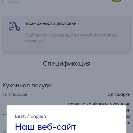
Возможности доставки
Выберите подходящий способ доставки в
корзине
Спецификация
Кухонная посуда
Тип посуды
для жарки
газовые конфорки, чугунные
конфорки, керамические кон
Совместимость
Eesti
/
English
форки, индукционные конфо
рки
Наш веб-сайт
Можно мыть в посудомоечно