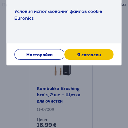
Производитель
Kambukka
Условия использования файлов cookie
Euronics
Аксессуары
Насторойки
Я согласен
Kambukka Brushing
bro's, 2 шт. - Щетки
для очистки
11-07002
Цена:
16.99 €