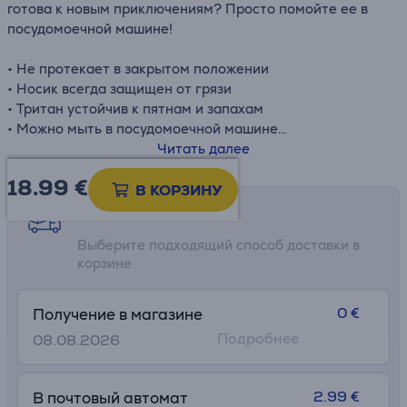
готова к новым приключениям? Просто помойте ее в
посудомоечной машине!
• Не протекает в закрытом положении
• Носик всегда защищен от грязи
• Тритан
устойчив к пятнам и запахам
• Можно мыть в посудомоечной машине
• Высота: 16,9 см
Читать далее
• Ø: 7,1 см
18.99
€
В КОРЗИНУ
Возможности доставки
Выберите подходящий способ доставки в
корзине
0 €
Получение в магазине
Подробнее
08.08.2026
2.99 €
В почтовый автомат