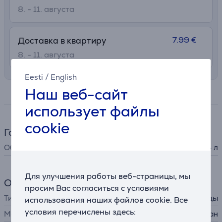
8. - 11. августа
7.99 €
Доставка в квартиру
8. - 11. августа
Eesti
/
English
Наш веб-сайт
Спецификация
использует файлы
cookie
Габариты
Объем
0,4 л
Для улучшения работы веб-страницы, мы
Общий параметр
просим Вас согласиться с условиями
Тип
Детская бутылка для воды
использования наших файлов cookie. Все
условия перечислены здесь:
Материал
тритан