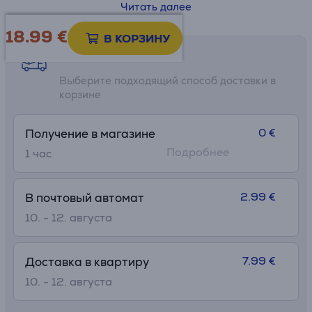
• Не протекает в закрытом положении
Читать далее
• Крышка Snapclean® 3 в 1
18.99
€
• Можно мыть в посудомоечной машине
В КОРЗИНУ
• Высота: 24.6 см
Возможности доставки
• Ø: 7.5 см
Выберите подходящий способ доставки в
корзине
0 €
Получение в магазине
Подробнее
1 час
2.99 €
В почтовый автомат
10. - 12. августа
7.99 €
Доставка в квартиру
10. - 12. августа