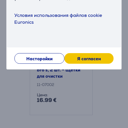
Аксессуары
Условия использования файлов cookie
Euronics
Насторойки
Я согласен
Kambukka Brushing
bro's, 2 шт. - Щетки
для очистки
11-07002
Цена:
16.99 €