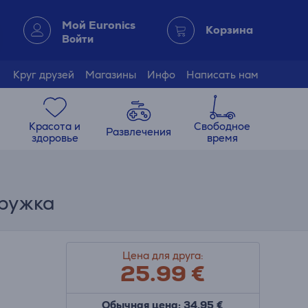
Мой Euronics
Корзина
Войти
Круг друзей
Магазины
Инфо
Написать нам
Красота и
Свободное
Развлечения
здоровье
время
кружка
Цена для друга:
25.99
€
Обычная цена: 34.95 €