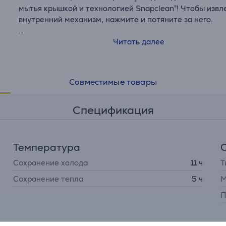
мытья крышкой и технологией Snapclean®! Чтобы извл
внутренний механизм, нажмите и потяните за него.
• 100% герметичность
Читать далее
• Универсальная крышка SNAPCLEAN®
• Крышку можно мыть в посудомоечной машине
• Двойная нержавеющая сталь
Совместимые товары
• Сохраняет тепло 5 часов и холод 11 часов
• Высота: 15,3 см
Спецификация
• Ø: 7,1 см
Температура
Сохранение холода
11 ч
Т
Сохранение тепла
5 ч
М
П