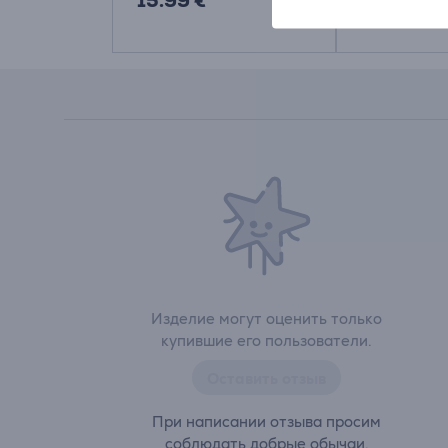
15.99 €
11.99 €
Изделие могут оценить только
купившие его пользователи.
Оставить отзыв
При написании отзыва просим
соблюдать добрые обычаи.