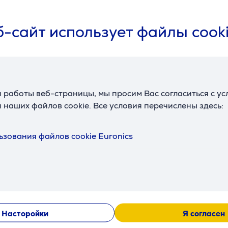
-сайт использует файлы cook
Аксессуары
 работы веб-страницы, мы просим Вас согласиться с у
 наших файлов cookie. Все условия перечислены здесь:
ьзования файлов cookie Euronics
24 шт. -
Kambukka Brushing
таблетки
bro's, 2 шт. - Щетки
кружек
для очистки
11-07002
Насторойки
Я согласен
Цена: