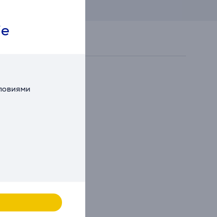
ie
словиями