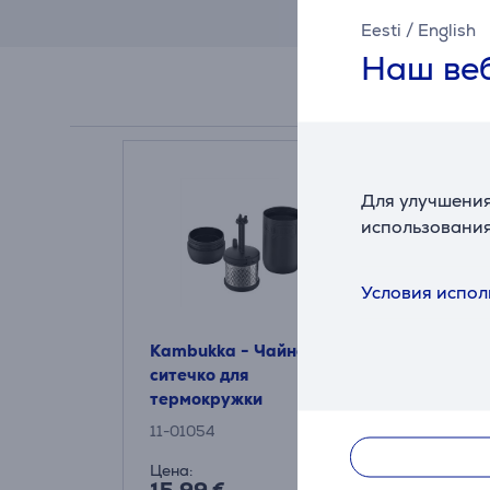
Eesti
/
English
Наш веб
Для улучшения
использования
Условия испол
Kambukka - Чайное
Kambukka, 
ситечко для
Чистящие 
термокружки
для термо
11-01054
11-07001
Цена:
Цена: