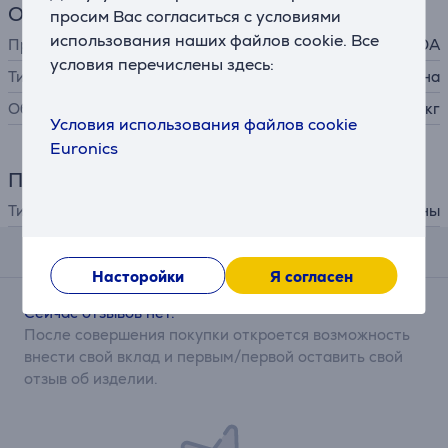
Общий параметр
просим Вас согласиться с условиями
использования наших файлов cookie. Все
Производитель
OA
условия перечислены здесь:
Тип кофе / чая
кофейные зерна
Объем
1 кг
Условия использования файлов cookie
Euronics
Принадлежности
Тип принадлежности
для кофемашины
Отзывы
Насторойки
Я согласен
Сейчас отзывов нет.
После совершения покупки откроется возможность
внести свой вклад и первым/первой оставить свой
отзыв об изделии.