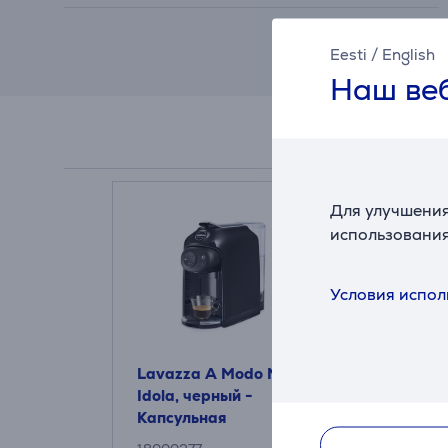
Eesti
/
English
Наш веб
Для улучшения
использования
Условия испол
Lavazza A Modo Mio
Lavazza A
Idola, черный -
Idola, крас
Капсульная
Капсульна
кофеварка
кофеварка