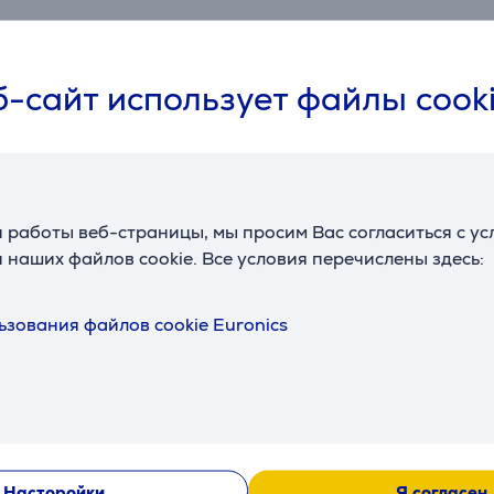
-сайт использует файлы cook
Подходящие товары
 работы веб-страницы, мы просим Вас согласиться с у
 наших файлов cookie. Все условия перечислены здесь:
ьзования файлов cookie Euronics
 Modo Mio
Lavazza A Modo Mio
Lavazza A
ный -
Deséa, коричневый -
Deséa, чер
я
Капсульная
Капсульна
кофеварка
кофеварка
Насторойки
Я согласен