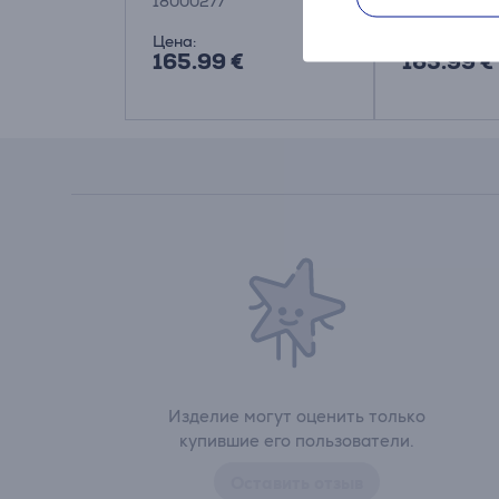
18000277
18000278
Цена:
Цена:
165.99 €
165.99 €
Изделие могут оценить только
купившие его пользователи.
Оставить отзыв