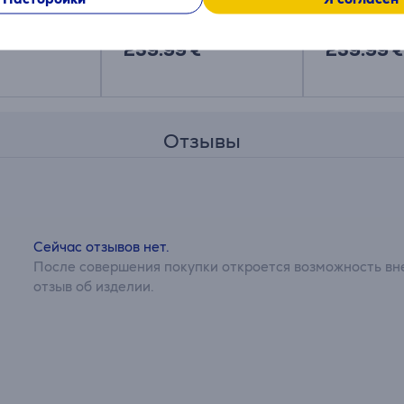
18000286
18000287
Цена:
Цена:
259.99 €
259.99 €
Отзывы
Сейчас отзывов нет.
После совершения покупки откроется возможность вне
отзыв об изделии.