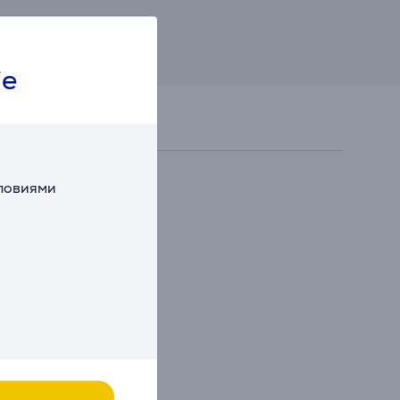
ie
словиями
 Modo Mio
ный -
я