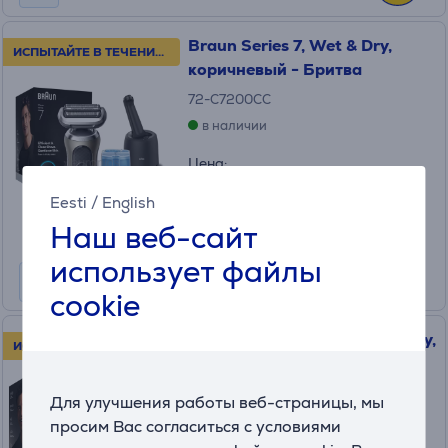
Braun Series 7, Wet & Dry,
ИСПЫТАЙТЕ В ТЕЧЕНИЕ 100 ДНЕЙ!
коричневый - Бритва
72-C7200CC
в наличии
Цена:
239
.99 €
Eesti
/
English
Месячная плата от 8 €
Наш веб-сайт
использует файлы
cookie
Braun Series 9 Pro+, Wet & Dry,
ИСПЫТАЙТЕ В ТЕЧЕНИЕ 100 ДНЕЙ!
черный - Бритва
9610S
Для улучшения работы веб-страницы, мы
в наличии
просим Вас согласиться с условиями