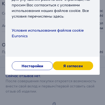
Красота и здоровье
просим Вас согласиться с условиями
использования наших файлов cookie. Все
машинки для стрижки волос
Совместимость
и триммеры Wahl
условия перечислены здесь:
аксессуары для ухода за вол
Аксессуар
осами
Условия использования файлов cookie
Euronics
Общий параметр
Производитель
Wahl
Отзывы
Насторойки
Я согласен
Сейчас отзывов нет.
После совершения покупки откроется возможность
внести свой вклад и первым/первой оставить свой
отзыв об изделии.