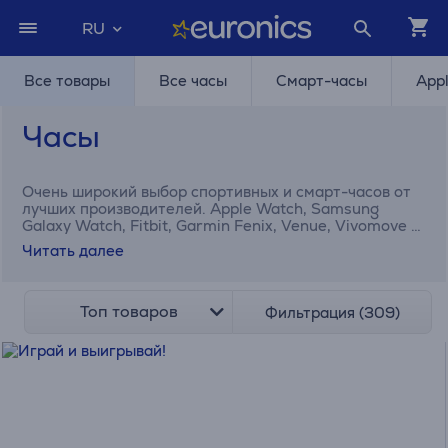
RU
Все товары
Все часы
Смарт-часы
App
Часы
Очень широкий выбор спортивных и смарт-часов от
лучших производителей. Apple Watch, Samsung
Galaxy Watch, Fitbit, Garmin Fenix, Venue, Vivomove и
другие смарт-часы Вы всегда найдете в Euronics!
Читать далее
Топ товаров
Фильтрация (309)