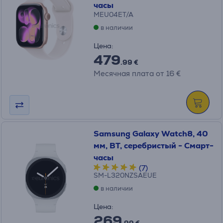
часы
MEU04ET/A
в наличии
Цена:
479
.99 €
Месячная плата от 16 €
Samsung Galaxy Watch8, 40
мм, BT, серебристый - Смарт-
часы
(7)
SM-L320NZSAEUE
в наличии
Цена:
269