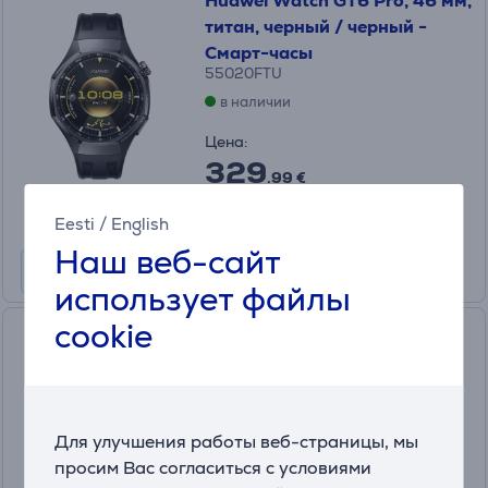
Huawei Watch GT6 Pro, 46 мм,
титан, черный / черный -
Смарт-часы
55020FTU
в наличии
Цена:
329
.99 €
Месячная плата от 11 €
Eesti
/
English
Наш веб-сайт
использует файлы
cookie
Huawei Watch GT 5, 41 мм,
золотистый - Смарт-часы
(6)
55020DJQ
в наличии
Для улучшения работы веб-страницы, мы
просим Вас согласиться с условиями
Цена: