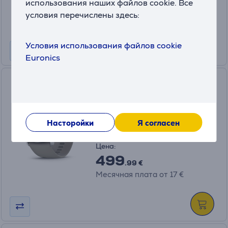
189
использования наших файлов cookie. Все
.99 €
условия перечислены здесь:
Месячная плата от 7 €
Условия использования файлов cookie
Euronics
Garmin Venu 4, 45 мм,
серебристый / серый -
Спортивные часы
010-03014-01
Насторойки
Я согласен
в наличии
Цена:
499
.99 €
Месячная плата от 17 €