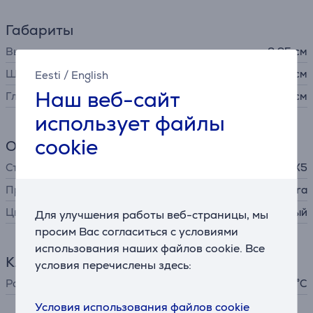
Габариты
Высота
2,95 см
Ширина
6,4 см
Eesti
/
English
Наш веб-сайт
Глубина
6,4 см
использует файлы
cookie
Общий параметр
Степень защиты
IPX5
Производитель
Aqara
Цвет
белый
Для улучшения работы веб-страницы, мы
просим Вас согласиться с условиями
использования наших файлов cookie. Все
Климатическая техника
условия перечислены здесь:
Рабочая температура
-10 - 40 °C
Условия использования файлов cookie