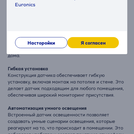
Euronics
Описание
Точный мониторинг помещения
Датчик FP2 использует радарную технологию для
точного позиционирования в зоне и обнаружения
нескольких человек. Это идеальное решение для
Насторойки
Я согласен
повышения безопасности и умной автоматизации
дома.
Гибкая установка
Конструкция датчика обеспечивает гибкую
установку, включая монтаж на потолке и стене. Это
делает датчик подходящим для любого помещения,
обеспечивая широкий мониторинг присутствия.
Автоматизация умного освещения
Встроенный датчик освещенности позволяет
создавать умные сценарии освещения, которые
реагируют на то, что происходит в помещении. Это