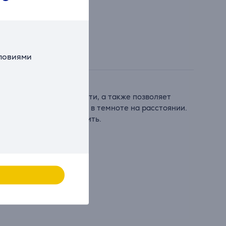
словиями
циональные возможности, а также позволяет
вет, легко различимый в темноте на расстоянии.
легкая, ее легко заменить.
 четко совпадали.
ветодиодный свет.
окнет и не повредится.