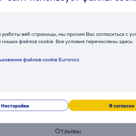
 работы веб-страницы, мы просим Вас согласиться с у
Описание
 наших файлов cookie. Все условия перечислены здесь:
рышка для ночной рыбалки максимально расширяет их функ
ьзования файлов cookie Euronics
 крышка пропускает через себя сигнальный светодиодный с
ь из виду. Крышка для ночной рыбалки Deeper маленькая и 
олупрозрачной.
таким образом, чтобы отметки на эхолоте Deeper и крышке
sh Deeper. После этого Вы увидите, что загорится яркий с
Насторойки
Я согласен
а и закрыта. При правильном применении устройство не нам
Отзывы