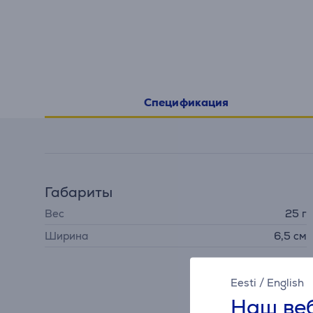
Спецификация
Габариты
Вес
25 г
Ширина
6,5 см
Eesti
/
English
Наш веб