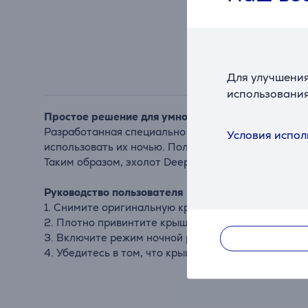
Для улучшения
использования
Простое решение для умной рыбалки в темноте
Разработанная специально для эхолотов Deeper к
Условия испол
использовать их ночью. Полупрозрачная оранжевая
Таким образом, эхолот Deeper невозможно потерят
Руководство пользователя
1. Снимите оригинальную крышку и замените ее п
2. Плотно привинтите крышку для ночной рыбалки 
3. Включите режим ночной рыбалки в приложении Fi
4. Убедитесь в том, что крышка плотно привинчен