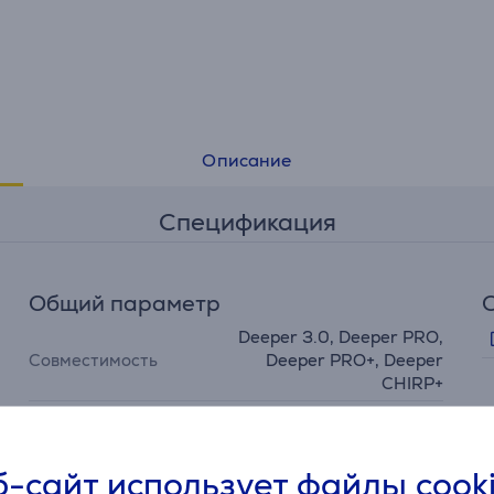
Описание
Спецификация
Общий параметр
Deeper 3.0, Deeper PRO,
Совместимость
Deeper PRO+, Deeper
CHIRP+
Производитель
Deeper
Цвет
оранжевый
-сайт использует файлы cook