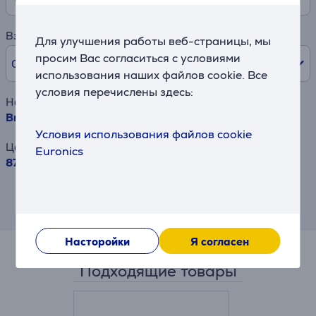
Взнос
Для улучшения работы веб-страницы, мы
просим Вас согласиться с условиями
0% /
0 €
использования наших файлов cookie. Все
условия перечислены здесь:
Наименование товара
Brother TN248, желтый - Тонер
Условия использования файлов cookie
Цена
Euronics
87.99 €
Результат является приблизительным и
может отличаться от предлагаемых Вам
условий.
Насторойки
Я согласен
Подходящие товары