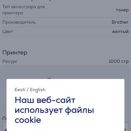
Тип аксессуара для
тонер
принтера
Производитель
Brother
Цвет
желтый
Принтер
Ресурс
1000 стр
Калькулятор
Eesti
/
English
Примерный размер ежемесячного платежа
Наш веб-сайт
3 €
использует файлы
cookie
Период
48
мес.