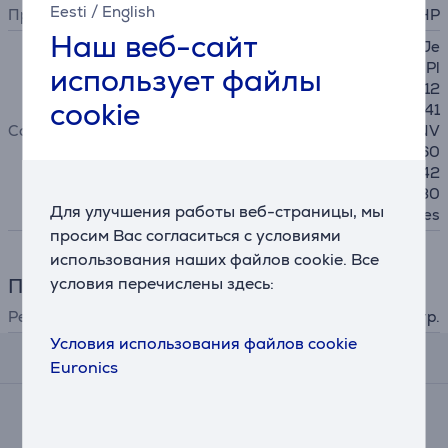
Eesti
/
English
Производитель
HP
Наш веб-сайт
HP DeskJet 2710, HP DeskJe
t 2720 series, HP DeskJet Pl
использует файлы
us 4110, HP DeskJet Plus 412
cookie
0 series, HP DeskJet Plus 41
Совместимость
30, HP ENVY 6010, HP ENV
Y 6020 series, HP ENVY 60
30 series, HP ENVY Pro 642
0 series, HP ENVY Pro 6430
Для улучшения работы веб-страницы, мы
series
просим Вас согласиться с условиями
использования наших файлов cookie. Все
условия перечислены здесь:
Принтер
Ресурс
до 300 стр.
Условия использования файлов cookie
Отзывы
Euronics
Средняя оценка
(2)