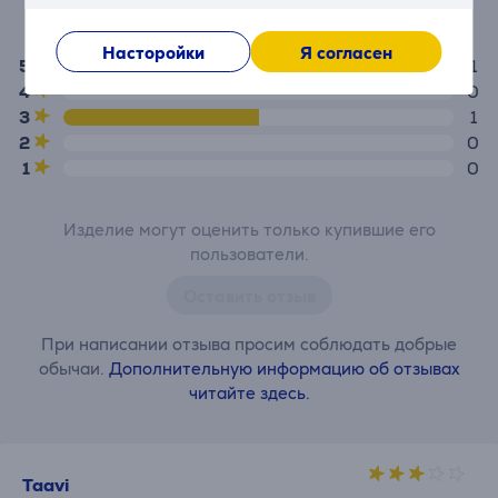
4,0
Насторойки
Я согласен
5
1
4
0
3
1
2
0
1
0
Изделие могут оценить только купившие его
пользователи.
Оставить отзыв
При написании отзыва просим соблюдать добрые
обычаи.
Дополнительную информацию об отзывах
читайте здесь.
Taavi