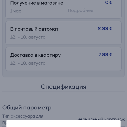
0 €
Получение в магазине
Подробнее
1 час
2.99 €
В почтовый автомат
12. - 18. августа
7.99 €
Доставка в квартиру
12. - 18. августа
Спецификация
Общий параметр
Тип аксессуара для
чернильный картридж
принтера