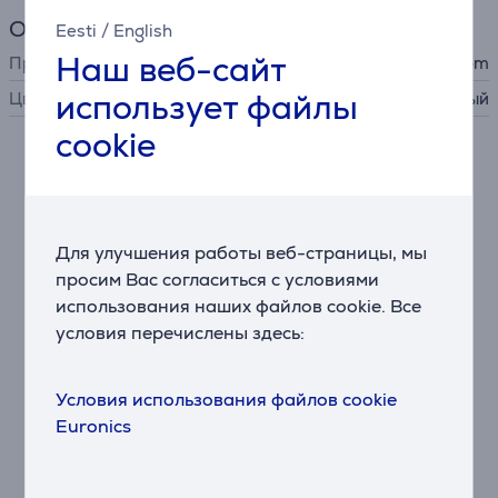
Общий параметр
Eesti
/
English
Наш веб-сайт
Производитель
Wacom
использует файлы
Цвет
белый
cookie
Описание
Большая и детализированная рабочая поверхность
Для улучшения работы веб-страницы, мы
14-дюймовый ламинированный экран IPS Full HD
просим Вас согласиться с условиями
предлагает больше пространства для точной и
детальной работы. Тонкая рамка и поверхность с
использования наших файлов cookie. Все
текстурой, напоминающей бумагу, уменьшают
условия перечислены здесь:
блики и помогают сосредоточиться на творчестве.
Условия использования файлов cookie
Естественные ощущения от стилуса
Euronics
Стилус Wacom One не требует аккумулятора и
точно реагирует как на легкие, так и на более
сильные нажатия. Чувствительность к нажиму