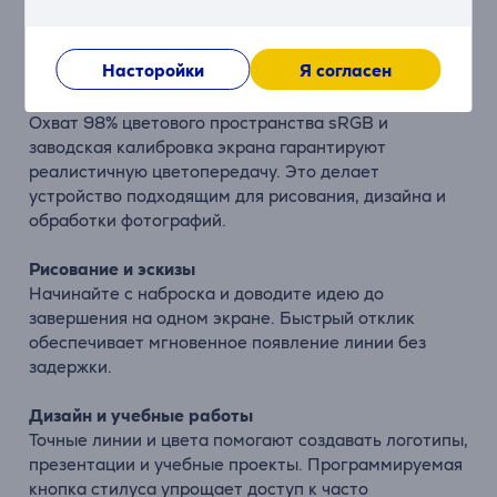
обеспечивает плавные линии и естественное
ощущение, напоминающее работу настоящим
карандашом или кистью.
Насторойки
Я согласен
Точные и надежные цвета
Охват 98% цветового пространства sRGB и
заводская калибровка экрана гарантируют
реалистичную цветопередачу. Это делает
устройство подходящим для рисования, дизайна и
обработки фотографий.
Рисование и эскизы
Начинайте с наброска и доводите идею до
завершения на одном экране. Быстрый отклик
обеспечивает мгновенное появление линии без
задержки.
Дизайн и учебные работы
Точные линии и цвета помогают создавать логотипы,
презентации и учебные проекты. Программируемая
кнопка стилуса упрощает доступ к часто