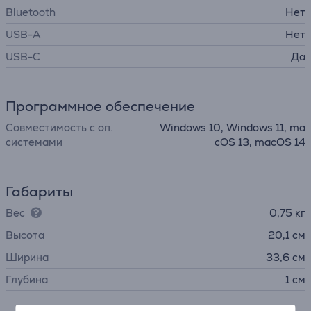
Bluetooth
Нет
USB-A
Нет
USB-C
Да
Программное обеспечение
Совместимость с оп.
Windows 10, Windows 11, ma
системами
cOS 13, macOS 14
Габариты
Вес
0,75 кг
Высота
20,1 см
Ширина
33,6 см
Глубина
1 см