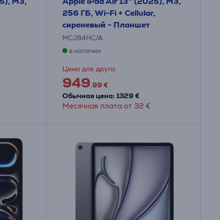
5), M3,
Apple iPad Air 13'' (2025), M3,
256 ГБ, Wi-Fi + Cellular,
сиреневый - Планшет
MCJ84HC/A
в наличии
Цена для друга:
949
.99 €
Обычная цена: 1329 €
Месячная плата от 32 €