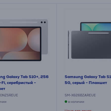
ng Galaxy Tab S10+, 256
Samsung Galaxy Tab S1
-Fi, серебристый -
5G, серый - Планшет
ет
20NZSREUE
SM-X626BZAREUE
ичии
в наличии
Цена для друга: