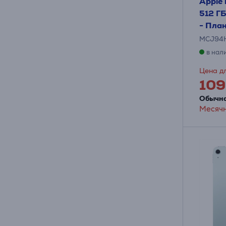
Apple 
512 ГБ
- Пла
MCJ94
в нал
Цена дл
109
Обычна
Месячн