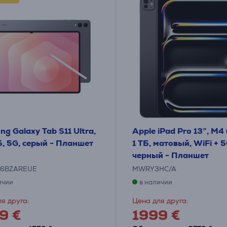
g Galaxy Tab S11 Ultra,
Apple iPad Pro 13”, M4
, 5G, серый - Планшет
1 ТБ, матовый, WiFi + 5
черный - Планшет
36BZAREUE
MWRY3HC/A
ичии
в наличии
я друга:
Цена для друга:
9 €
1999 €