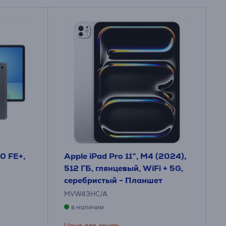
0 FE+,
Apple iPad Pro 11”, M4 (2024),
512 ГБ, глянцевый, WiFi + 5G,
серебристый - Планшет
MVW43HC/A
в наличии
Цена для друга: