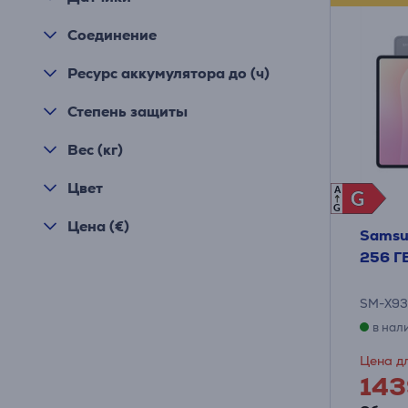
Соединение
Ресурс аккумулятора до (ч)
Степень защиты
Вес (кг)
Цвет
A
G
G
G
Цена (€)
Samsun
256 ГБ
SM-X9
в нал
Цена дл
143