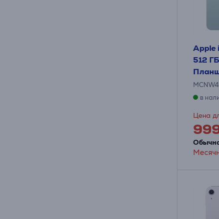
Apple 
512 ГБ
Планш
MCNW4
в нал
Цена дл
99
Обычна
Месячн