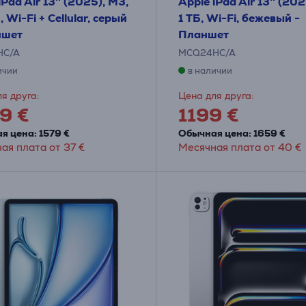
iPad Air 13'' (2025), M3,
Apple iPad Air 13'' (202
, Wi-Fi + Cellular, серый
1 ТБ, Wi-Fi, бежевый -
ншет
Планшет
HC/A
MCQ24HC/A
ичии
в наличии
я друга:
Цена для друга:
9 €
1199 €
я цена: 1579 €
Обычная цена: 1659 €
ая плата от 37 €
Месячная плата от 40 €