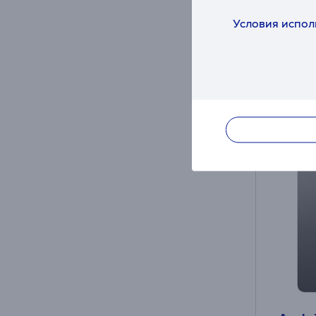
в нал
Условия испол
Цена дл
99
Обычна
Месячн