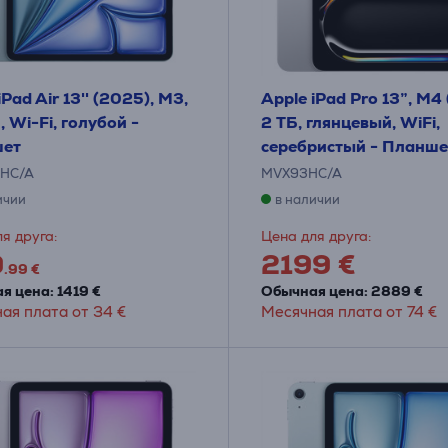
iPad Air 13'' (2025), M3,
Apple iPad Pro 13”, M4
, Wi-Fi, голубой -
2 ТБ, глянцевый, WiFi,
ет
серебристый - Планше
HC/A
MVX93HC/A
ичии
в наличии
я друга:
Цена для друга:
9
2199 €
.99 €
я цена: 1419 €
Обычная цена: 2889 €
ая плата от 34 €
Месячная плата от 74 €