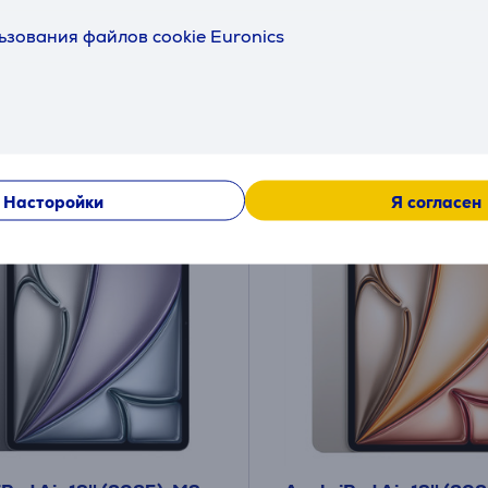
ичии
в наличии
ьзования файлов cookie Euronics
я друга:
Цена для друга:
9
799
.99 €
.99 €
я цена: 1329 €
Обычная цена: 1189 €
ая плата от 34 €
Месячная плата от 27 €
Насторойки
Я согласен