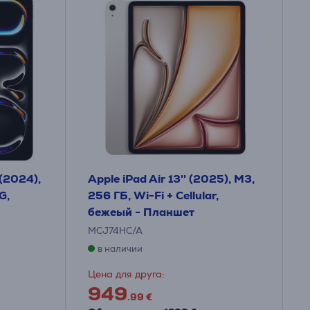
 (2024),
Apple iPad Air 13'' (2025), M3,
G,
256 ГБ, Wi-Fi + Cellular,
бежеый - Планшет
MCJ74HC/A
в наличии
Цена для друга:
949
.99 €