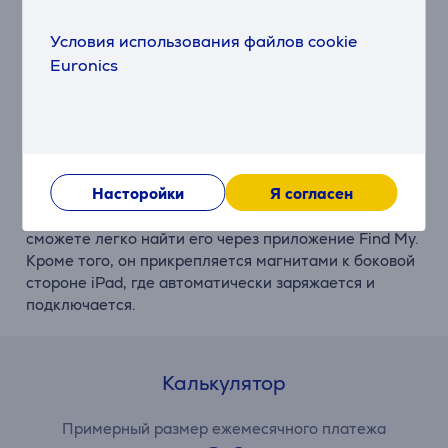
подтверждая Ваше действие.
Условия использования файлов cookie
Точные начальные штрихи
Euronics
Функция наведения позволяет предварительно
просмотреть место касания стилуса, отбрасывая
виртуальную тень, что обеспечивает еще большую
точность при письме, черчении и рисовании.
Насторойки
Я согласен
Быстрый поиск стилуса
Если Вы потеряли свой стилус Apple Pencil Pro, то
сможете легко найти его через приложение Find My.
Кроме того, он прикрепляется магнитами к боковой
стороне iPad, где автоматически заряжается и
подключается.
Калькулятор
Примерный размер ежемесячного платежа