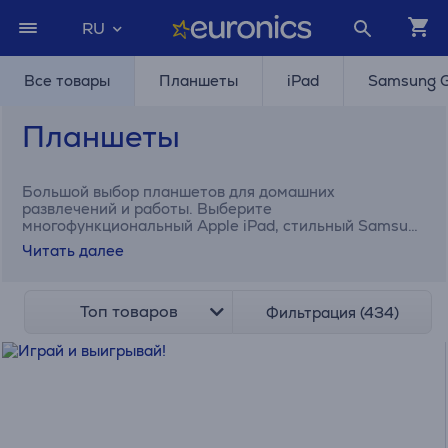
RU
Все товары
Планшеты
iPad
Samsung G
Планшеты
Большой выбор планшетов для домашних
развлечений и работы. Выберите
многофункциональный Apple iPad, стильный Samsung
Galaxy Tab или недорогой Lenovo. Экраны самых
Читать далее
разных размеров – от карманной модели 7" до очень
большой модели 14,6".
Топ товаров
Фильтрация (434)