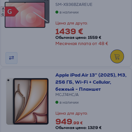
SM-X936BZAREUE
A
G
G
в наличии
G
Цена для друга:
1439 €
Обычная цена: 1559 €
Месячная плата от 48 €
Apple iPad Air 13'' (2025), M3,
256 ГБ, Wi-Fi + Cellular,
бежеый - Планшет
MCJ74HC/A
в наличии
Цена для друга:
949
.99 €
Обычная цена: 1329 €