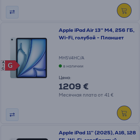
Apple iPad Air 13'' M4, 256 ГБ,
Wi-Fi, голубой - Планшет
MH5V4HC/A
A
G
G
в наличии
G
Цена:
1209 €
Месячная плата от 41 €
Apple iPad 11'' (2025), A16, 128