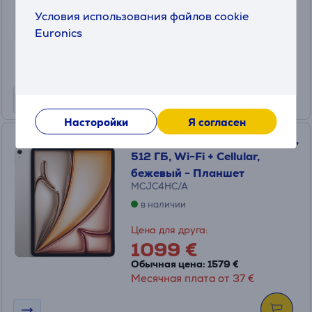
Условия использования файлов cookie
Цена для друга:
1099 €
Euronics
Обычная цена: 1579 €
Месячная плата от 37 €
Насторойки
Я согласен
Apple iPad Air 13'' (2025), M3,
512 ГБ, Wi-Fi + Cellular,
бежевый - Планшет
MCJC4HC/A
в наличии
Цена для друга:
1099 €
Обычная цена: 1579 €
Месячная плата от 37 €