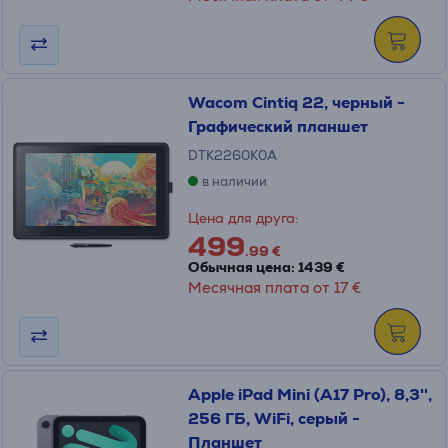
Wacom Cintiq 22, черный -
Графический планшет
DTK2260K0A
в наличии
Цена для друга:
499
.99 €
Обычная цена: 1439 €
Месячная плата от 17 €
Apple iPad Mini (A17 Pro), 8,3'',
256 ГБ, WiFi, серый -
Планшет