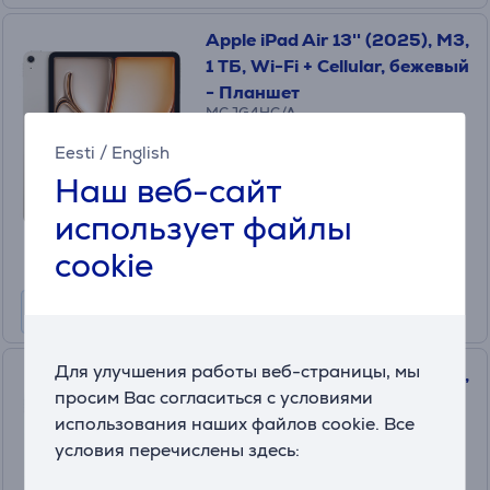
Apple iPad Air 13'' (2025), M3,
1 ТБ, Wi-Fi + Cellular, бежевый
- Планшет
MCJG4HC/A
в наличии
Eesti
/
English
Наш веб-сайт
Цена для друга:
1299 €
использует файлы
Обычная цена: 1839 €
cookie
Месячная плата от 44 €
Для улучшения работы веб-страницы, мы
Apple iPad Air 13'' (2025), M3,
просим Вас согласиться с условиями
512 ГБ, Wi-Fi + Cellular,
использования наших файлов cookie. Все
голубой - Планшет
MCJA4HC/A
условия перечислены здесь:
в наличии