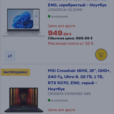
ENG, серебристый - Ноутбук
UX3405CA-QL219W
в наличии
Цена для друга:
949
.99 €
Обычная цена: 999.99 €
Месячная плата от 32 €
MSI Crosshair 16HX, 16'', QHD+,
РАСПРОДАЖА!
240 Гц, Ultra 9, 32 ГБ, 1 ТБ,
RTX 5070, ENG, серый -
Ноутбук
CRH16HX-D2XWGKG-049
в наличии
Цена для друга: