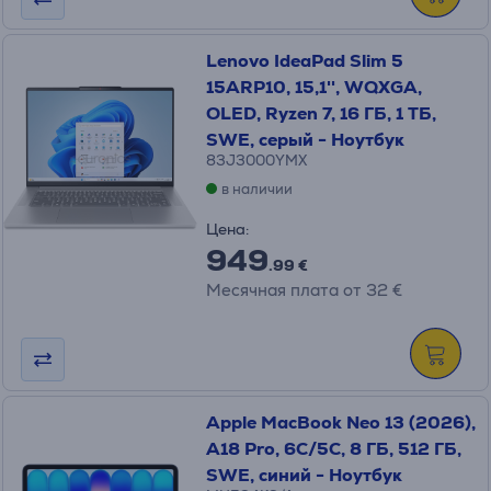
Lenovo IdeaPad Slim 5
15ARP10, 15,1'', WQXGA,
OLED, Ryzen 7, 16 ГБ, 1 ТБ,
SWE, серый - Ноутбук
83J3000YMX
в наличии
Цена:
949
.99 €
Месячная плата от 32 €
Apple MacBook Neo 13 (2026),
A18 Pro, 6C/5C, 8 ГБ, 512 ГБ,
SWE, синий - Ноутбук