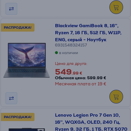
Blackview GamiBook 8, 16'',
РАСПРОДАЖА!
Ryzen 7, 16 ГБ, 512 ГБ, W11P,
ENG, серый - Ноутбук
6931548324157
в наличии
Цена для друга:
549
.99 €
Обычная цена: 599.99 €
Месячная плата от 19 €
Lenovo Legion Pro 7 Gen 10,
РАСПРОДАЖА!
16'', WQXGA, OLED, 240 Гц,
Ryzen 9, 32 ГБ, 1 ТБ, RTX 5070