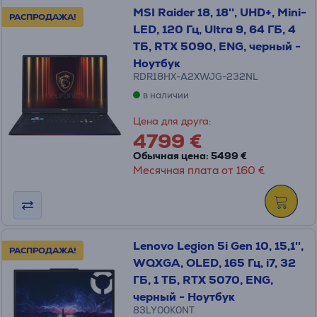
MSI Raider 18, 18'', UHD+, Mini-
РАСПРОДАЖА!
LED, 120 Гц, Ultra 9, 64 ГБ, 4
ТБ, RTX 5090, ENG, черный -
Ноутбук
RDR18HX-A2XWJG-232NL
в наличии
Цена для друга:
4799 €
Обычная цена: 5499 €
Месячная плата от 160 €
Lenovo Legion 5i Gen 10, 15,1'',
РАСПРОДАЖА!
WQXGA, OLED, 165 Гц, i7, 32
ГБ, 1 ТБ, RTX 5070, ENG,
черный - Ноутбук
83LY00K0NT