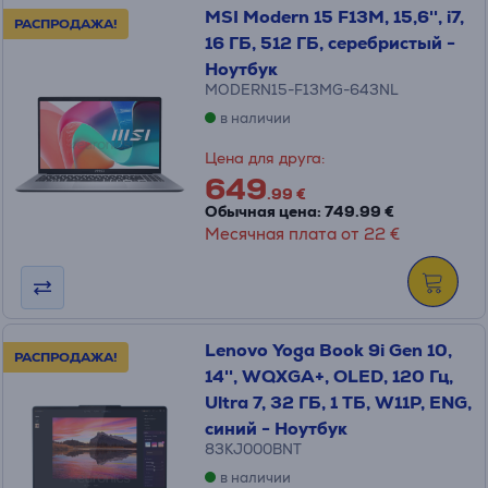
MSI Modern 15 F13M, 15,6'', i7,
РАСПРОДАЖА!
16 ГБ, 512 ГБ, серебристый -
Ноутбук
MODERN15-F13MG-643NL
в наличии
Цена для друга:
649
.99 €
Обычная цена: 749.99 €
Месячная плата от 22 €
Lenovo Yoga Book 9i Gen 10,
РАСПРОДАЖА!
14'', WQXGA+, OLED, 120 Гц,
Ultra 7, 32 ГБ, 1 ТБ, W11P, ENG,
синий - Ноутбук
83KJ000BNT
в наличии