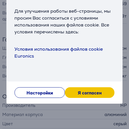
Емкость
59
Для улучшения работы веб-страницы, мы
Выходная мощность
65 Вт
просим Вас согласиться с условиями
адаптера питания
использования наших файлов cookie. Все
условия перечислены здесь:
Габариты
Ширина
31,3 см
Условия использования файлов cookie
Euronics
Глубина
21,9 см
Высота
1,69 см
Вес
1,39 кг
Насторойки
Я согласен
Общий параметр
Производитель
HP
Материал корпуса
алюминий
Цвет
серый