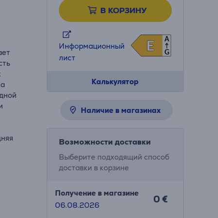
В КОРЗИНУ
A
E
E
Информационный
ает
G
лист
сть
к
Калькулятор
ка
одной
и
Наличие в магазинах
дняя
Возможности доставки
Выберите подходящий способ
доставки в корзине
Получение в магазине
0 €
06.08.2026