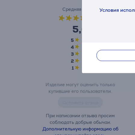
Средняя оценка
Условия испол
(1)
5,0
5
1
4
0
3
0
2
0
1
0
Изделие могут оценить только
купившие его пользователи.
Оставить отзыв
При написании отзыва просим
соблюдать добрые обычаи.
Дополнительную информацию об