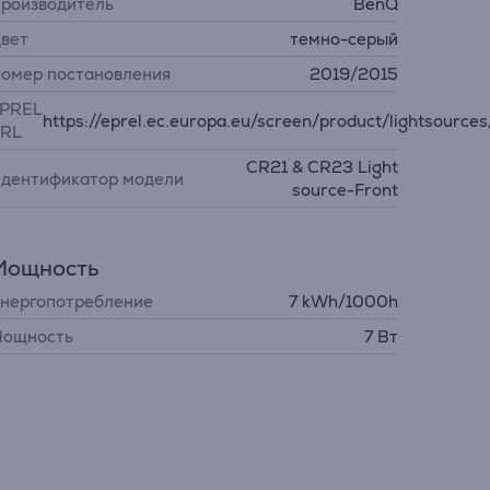
роизводитель
BenQ
вет
темно-серый
омер постановления
2019/2015
PREL
https://eprel.ec.europa.eu/screen/product/lightsource
RL
CR21 & CR23 Light
дентификатор модели
source-Front
Мощность
нергопотребление
7 kWh/1000h
ощность
7 Вт