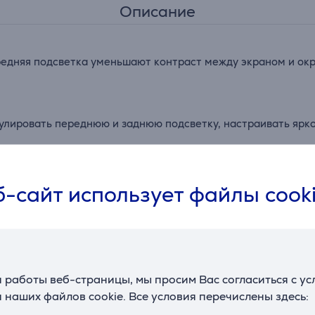
Описание
едняя подсветка уменьшают контраст между экраном и окру
улировать переднюю и заднюю подсветку, настраивать ярко
на разных мониторах, включая изогнутые модели, не перек
-сайт использует файлы cook
дным стандартам защиты глаз, обеспечивая отсутствие мер
Отзывы
 работы веб-страницы, мы просим Вас согласиться с у
 наших файлов cookie. Все условия перечислены здесь: