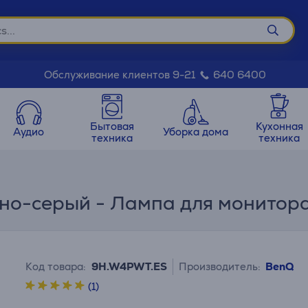
Обслуживание клиентов 9-21
640 6400
Бытовая
Кухонная
Аудио
Уборка дома
техника
техника
мно-серый - Лампа для монитор
Код товара:
9H.W4PWT.ES
Производитель:
BenQ
(1)