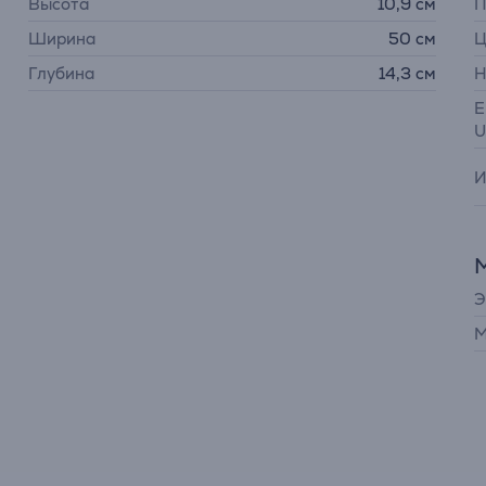
Высота
10,9 см
П
Ширина
50 см
Ц
Глубина
14,3 см
Н
E
U
И
Э
М