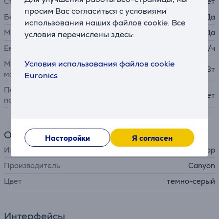
Съемный аккумулятор
Нет
просим Вас согласиться с условиями
Беспроводная зарядка
Да
использования наших файлов cookie. Все
MagSafe
Да
условия перечислены здесь:
Емкость
5000 мА/ч
Условия использования файлов cookie
Максимальная выходная
20 Вт
мощность
Euronics
Поддержка солнечной
Нет
панели
Общий параметр
Насторойки
Я согласен
Изделие
внешний аккумулятор
Производитель
Canyon
Цвет
темно-серый
Интерфейсы