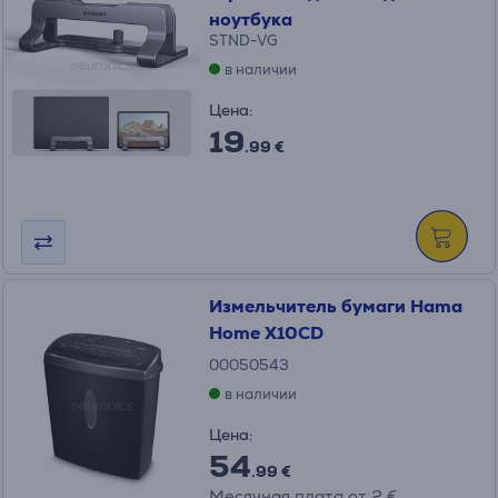
ноутбука
STND-VG
в наличии
Цена:
19
.99 €
Измельчитель бумаги Hama
Home X10CD
00050543
в наличии
Цена:
54
.99 €
Месячная плата от 2 €