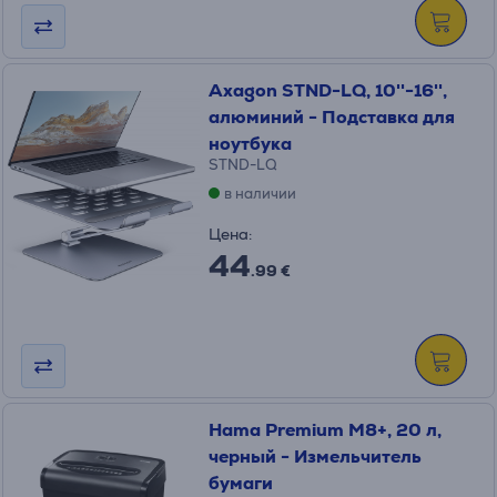
Axagon STND-LQ, 10''-16'',
алюминий - Подставка для
ноутбука
STND-LQ
в наличии
Цена:
44
.99 €
Hama Premium M8+, 20 л,
черный - Измельчитель
бумаги