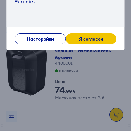
309
Euronics
.99 €
Месячная плата от 11 €
Насторойки
Я согласен
Fellowes Powershred LX50,
черный - Измельчитель
бумаги
4406001
в наличии
Цена:
74
.99 €
Месячная плата от 3 €