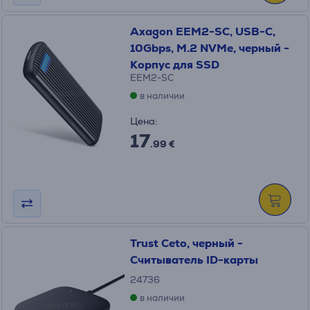
Axagon EEM2-SC, USB-C,
10Gbps, M.2 NVMe, черный -
Корпус для SSD
EEM2-SC
в наличии
Цена:
17
.99 €
Trust Ceto, черный -
Считыватель ID-карты
24736
в наличии