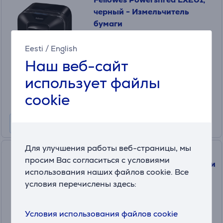
черный - Измельчитель
бумаги
5050001
в наличии
Eesti
/
English
Наш веб-сайт
Цена:
309
использует файлы
.99 €
Месячная плата от 11 €
cookie
Для улучшения работы веб-страницы, мы
Fellowes Powershred LX201,
просим Вас согласиться с условиями
белый - Измельчитель бумаги
использования наших файлов cookie. Все
5050101
условия перечислены здесь:
в наличии
Цена:
Условия использования файлов cookie