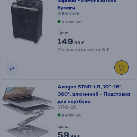
черный - Измельчитель
бумаги
00050549
в наличии
Цена:
149
.99 €
Месячная плата от 5 €
Axagon STND-LR, 10''-16",
360°, алюминий - Подставка
для ноутбука
STND-LR
в наличии
Цена:
59
.99 €