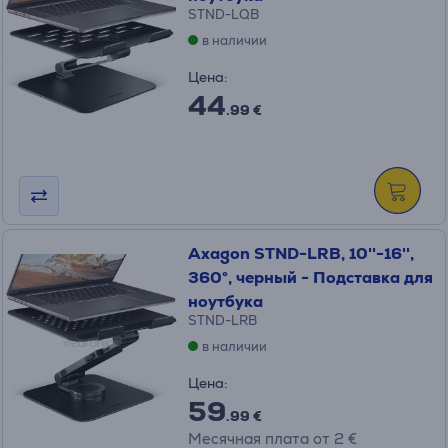
STND-LQB
в наличии
Цена:
44
.99 €
Axagon STND-LRB, 10''-16'',
360°, черный - Подставка для
ноутбука
STND-LRB
в наличии
Цена:
59
.99 €
Месячная плата от 2 €