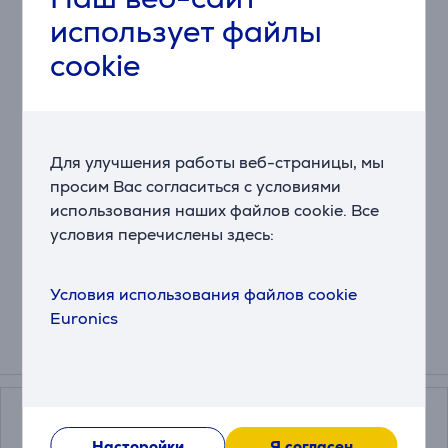
Идеально
для
тех,
кто
хочет
начать
без
лишних
использует файлы
сложностей.
cookie
Настраиваемая
точность
С
помощью
кнопки
DPI
Вы с
можете
выбирать
между
чувствительностью
1000
или
1600,
чтобы
адаптироваться
к
разным
задачам –
будь
то
просмотр
страниц
или
более
точная
работа.
Для улучшения работы веб-страницы, мы
просим Вас согласиться с условиями
Энергосбережение
использования наших файлов cookie. Все
Выключатель
помогает
экономить
заряд
батареек
и
условия перечислены здесь:
увеличивает
время
работы –
мышь
активна,
когда
это
нужно,
и
сохраняет
энергию,
когда
нет.
Условия использования файлов cookie
Euronics
Аксессуары
Насторойки
Я согласен