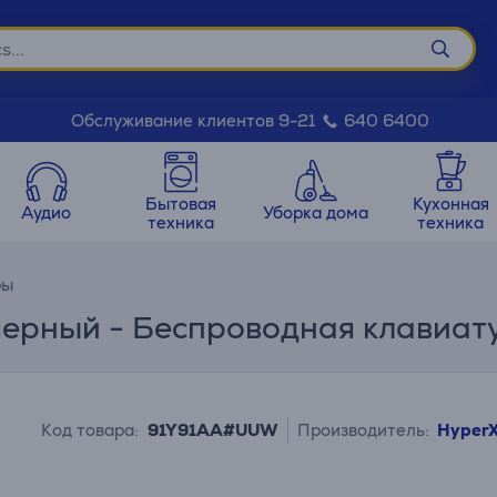
Обслуживание клиентов 9-21
640 6400
Бытовая
Кухонная
Аудио
Уборка дома
техника
техника
ры
, черный - Беспроводная клавиат
Код товара:
91Y91AA#UUW
Производитель:
Hyper