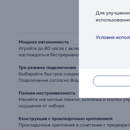
Для улучшения
использования
Условия испол
Мощная автономность
Играйте до 80 часов с включенной RGB-подсветкой
наслаждаться беспрерывной игрой.
Три режима подключения
Выбирайте быстрое соединение 2,4 ГГц, легко пе
Подключение согласно Вашим задачам.
Полная настраиваемость
Меняйте магнитные панели, колпачки и кнопки уп
ощущения от набора.
Конструкция с прокладочным креплением
Прокладочные крепления в сочетании с предвари