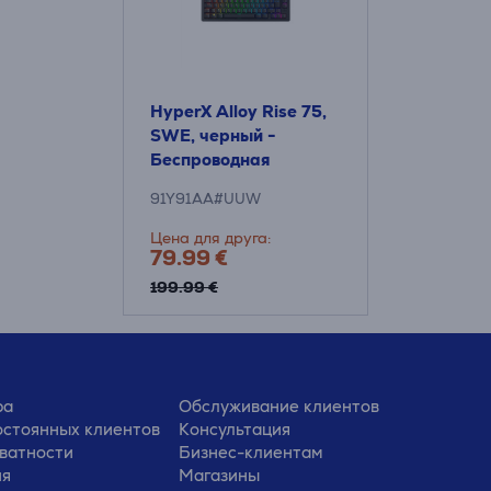
HyperX Alloy Rise 75,
SWE, черный -
Беспроводная
клавиатура
91Y91AA#UUW
Цена для друга:
79.99 €
199.99 €
ра
Обслуживание клиентов
стоянных клиентов
Консультация
ватности
Бизнес-клиентам
ия
Магазины