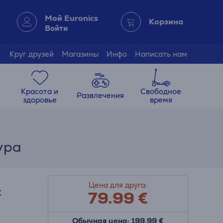
Мой Euronics
Корзина
Войти
Круг друзей
Магазины
Инфо
Написать нам
Красота и
Свободное
Развлечения
здоровье
время
ура
Цена для друга:
79.99
€
X
Обычная цена: 199.99 €