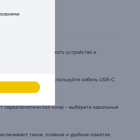
словиями
х, кто хочет реже заряжать устройство и
ли при необходимости используйте кабель USB-C.
ет переключатели hot-swap – выберите идеальные
еспечивают тихое, плавное и удобное нажатие