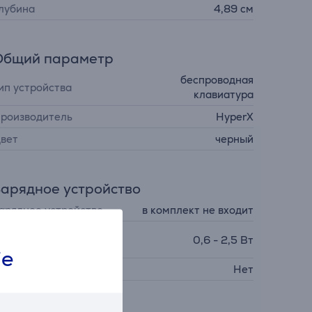
лубина
4,89 см
Общий параметр
беспроводная
ип устройства
клавиатура
роизводитель
HyperX
вет
черный
арядное устройство
арядное устройство
в комплект не входит
ребуемая мощность
0,6 - 2,5 Вт
арядного устройства
ie
SB PD
Нет