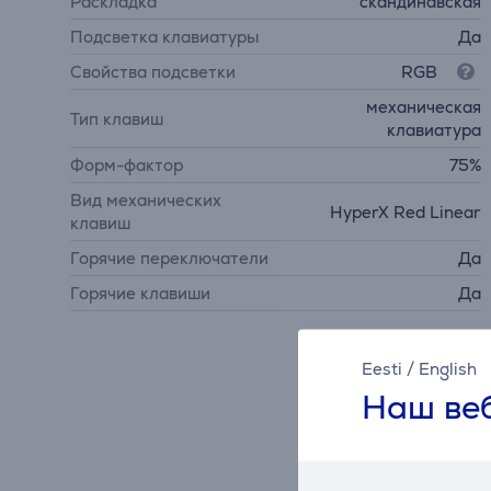
Раскладка
скандинавская
Подсветка клавиатуры
Да
Свойства подсветки
RGB
механическая
Тип клавиш
клавиатура
Форм-фактор
75%
Вид механических
HyperX Red Linear
клавиш
Горячие переключатели
Да
Горячие клавиши
Да
Eesti
/
English
Наш веб