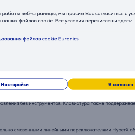
 работы веб-страницы, мы просим Вас согласиться с у
 наших файлов cookie. Все условия перечислены здесь:
Описание
ьзования файлов cookie Euronics
 или до 1500 часов без подсветки. Идеальный выбор для те
реключайтесь между тремя устройствами через Bluetooth и
Насторойки
Я согласен
равления без инструментов. Клавиатура также поддержива
тельно смазанными линейными переключателями HyperX об