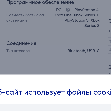
Программное обеспечение
Г
PC
, PlayStation 4,
Совместимость с оп.
Xbox One, Xbox Series X,
системами
PlayStation 5, Xbox
Series S
Т
П
Соединение
Ц
Тип штекера
Bluetooth, USB-C
З
З
Т
з
-сайт использует файлы cook
U