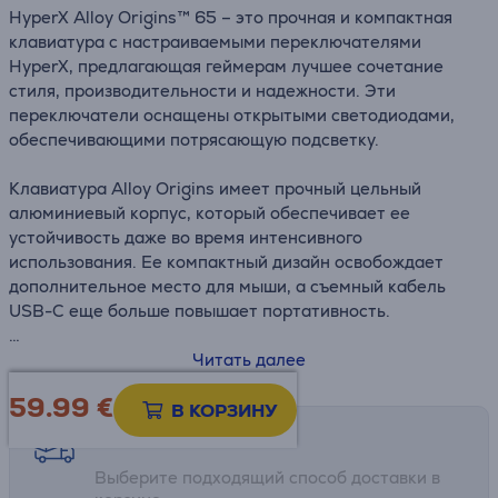
HyperX Alloy Origins™ 65 – это прочная и компактная
клавиатура с настраиваемыми переключателями
HyperX, предлагающая геймерам лучшее сочетание
стиля, производительности и надежности. Эти
переключатели оснащены открытыми светодиодами,
обеспечивающими потрясающую подсветку.
Клавиатура Alloy Origins имеет прочный цельный
алюминиевый корпус, который обеспечивает ее
устойчивость даже во время интенсивного
использования. Ее компактный дизайн освобождает
дополнительное место для мыши, а съемный кабель
USB-C еще больше повышает портативность.
• 65% от стандартного размера
Читать далее
• Механические переключатели HyperX RED Switch
59.99
€
• Игровой режим и функции 100% Anti-Ghosting и N-key
В КОРЗИНУ
Rollover
Возможности доставки
Выберите подходящий способ доставки в