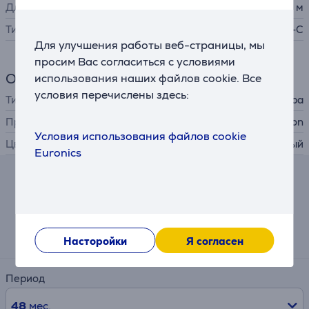
Длина провода
1,8 м
Тип штекера
USB-A, USB-C
Для улучшения работы веб-страницы, мы
просим Вас согласиться с условиями
Общий параметр
использования наших файлов cookie. Все
условия перечислены здесь:
Тип устройства
проводная клавиатура
Производитель
Kingston
Условия использования файлов cookie
Цвет
черный
Euronics
Калькулятор
Примерный размер ежемесячного платежа
2 €
Насторойки
Я согласен
Период
48
мес.