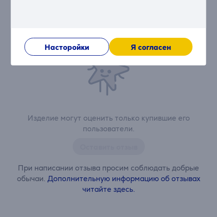
После совершения покупки откроется возможность
внести свой вклад и первым/первой оставить свой
отзыв об изделии.
Насторойки
Я согласен
Изделие могут оценить только купившие его
пользователи.
Оставить отзыв
При написании отзыва просим соблюдать добрые
обычаи.
Дополнительную информацию об отзывах
читайте здесь.