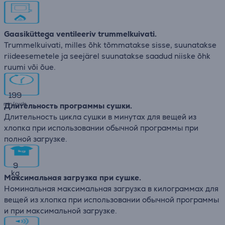
Gaasiküttega ventileeriv trummelkuivati.
Trummelkuivati, milles õhk tõmmatakse sisse, suunatakse
riideesemetele ja seejärel suunatakse saadud niiske õhk
ruumi või õue.
199
min/cycle
Длительность программы сушки.
Длительность цикла сушки в минутах для вещей из
хлопка при использовании обычной программы при
полной загрузке.
9
kg
Максимальная загрузка при сушке.
Номинальная максимальная загрузка в килограммах для
вещей из хлопка при использовании обычной программы
и при максимальной загрузке.