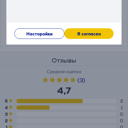
Electrolux - Корзина
AEG - Монтажный
для сушки обуви
комплект
140109766026
A1WYHSK2
Цена:
Цена:
59.99 €
73.99 €
Насторойки
Я согласен
Отзывы
Средняя оценка
(3)
4,7
5
2
4
1
3
0
2
0
1
0