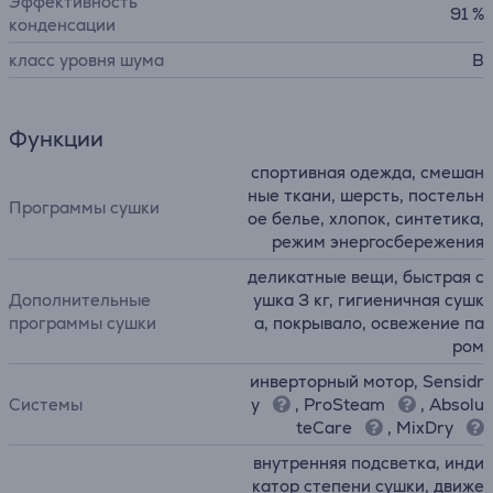
Эффективность
91 %
конденсации
класс уровня шума
B
Функции
спортивная одежда, смешан
ные ткани, шерсть, постельн
Программы сушки
ое белье, хлопок, синтетика,
режим энергосбережения
деликатные вещи, быстрая с
Дополнительные
ушка 3 кг, гигиеничная сушк
программы сушки
а, покрывало, освежение па
ром
инверторный мотор, Sensidr
Системы
y
, ProSteam
, Absolu
teCare
, MixDry
внутренняя подсветка, инди
катор степени сушки, движе