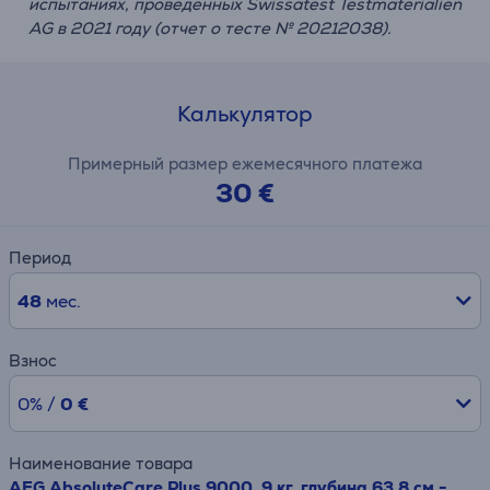
испытаниях, проведенных Swissatest Testmaterialien
AG в 2021 году (отчет о тесте № 20212038).
Калькулятор
Примерный размер ежемесячного платежа
30 €
Период
48
мес.
Взнос
0% /
0 €
Наименование товара
AEG AbsoluteCare Plus 9000, 9 кг, глубина 63,8 см -