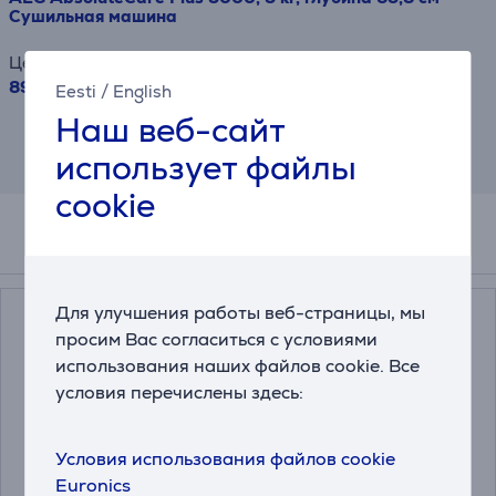
Сушильная машина
Цена
899.99 €
Eesti
/
English
Наш веб-сайт
Результат является приблизительным и
может отличаться от предлагаемых Вам
использует файлы
условий.
cookie
Аксессуары
Для улучшения работы веб-страницы, мы
просим Вас согласиться с условиями
использования наших файлов cookie. Все
условия перечислены здесь:
Условия использования файлов cookie
Euronics