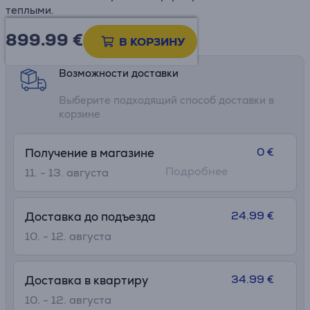
теплыми.
899.99
€
Информационный лист
В КОРЗИНУ
Возможности доставки
Выберите подходящий способ доставки в
корзине
0 €
Получение в магазине
Подробнее
11. - 13. августа
24.99 €
Доставка до подъезда
10. - 12. августа
34.99 €
Доставка в квартиру
10. - 12. августа