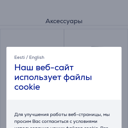
Аксессуары
Eesti
/
English
Наш веб-сайт
использует файлы
cookie
Electrolux -
Electrolux, белый -
Монтажный комплект
Сушильная корзина
E1WYHSK2
E4YH200
Цена:
Цена:
73.99 €
29.99 €
Для улучшения работы веб-страницы, мы
просим Вас согласиться с условиями