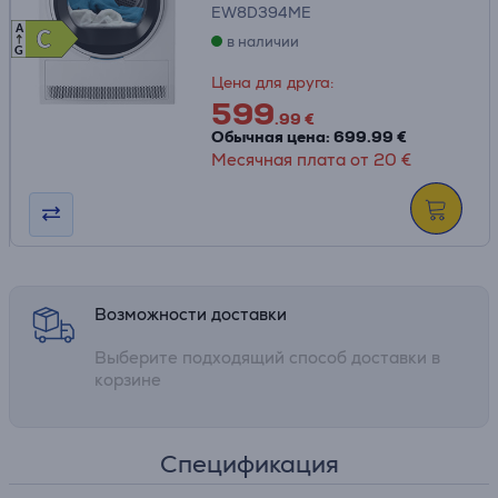
EW8D394ME
A
C
C
в наличии
G
Цена для друга:
599
.99 €
Обычная цена: 699.99 €
Месячная плата от 20 €
Возможности доставки
Выберите подходящий способ доставки в
корзине
Спецификация