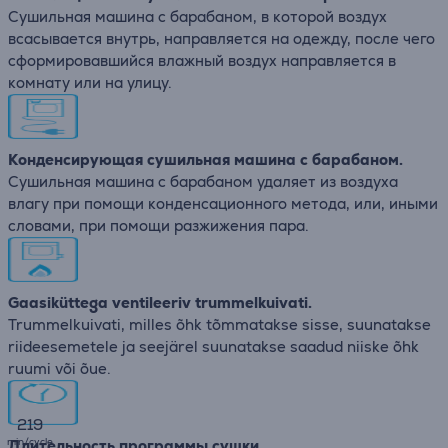
Сушильная машина с барабаном, в которой воздух
всасывается внутрь, направляется на одежду, после чего
сформировавшийся влажный воздух направляется в
комнату или на улицу.
Конденсирующая сушильная машина с барабаном.
Сушильная машина с барабаном удаляет из воздуха
влагу при помощи конденсационного метода, или, иными
словами, при помощи разжижения пара.
Gaasiküttega ventileeriv trummelkuivati.
Trummelkuivati, milles õhk tõmmatakse sisse, suunatakse
riideesemetele ja seejärel suunatakse saadud niiske õhk
ruumi või õue.
219
min/cycle
Длительность программы сушки.