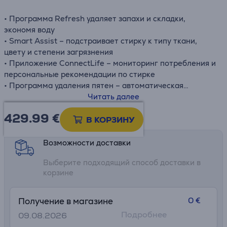
• Программа Refresh удаляет запахи и складки,
экономя воду
• Smart Assist – подстраивает стирку к типу ткани,
цвету и степени загрязнения
• Приложение ConnectLife – мониторинг потребления и
персональные рекомендации по стирке
• Программа удаления пятен – автоматическая
настройка в зависимости от типа пятна
Читать далее
• Режим против сминания
429.99
€
Информационный лист
В КОРЗИНУ
Возможности доставки
Выберите подходящий способ доставки в
корзине
0 €
Получение в магазине
Подробнее
09.08.2026