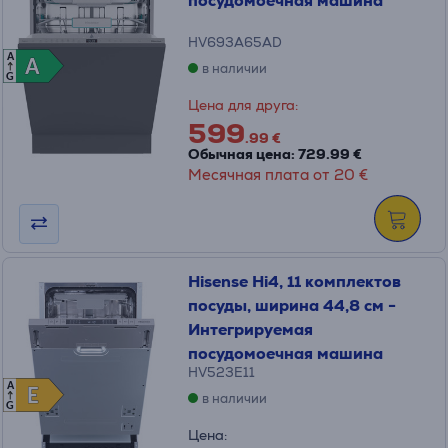
посудомоечная машина
HV693A65AD
A
A
A
в наличии
G
Цена для друга:
599
.99 €
Обычная цена: 729.99 €
Месячная плата от 20 €
Hisense Hi4, 11 комплектов
посуды, ширина 44,8 см -
Интегрируемая
посудомоечная машина
HV523E11
A
E
E
в наличии
G
Цена: