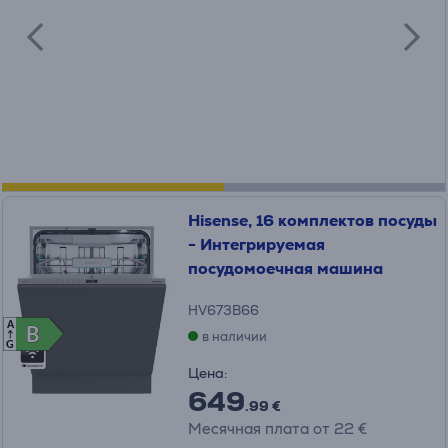
Hisense, 16 комплектов посуды
- Интегрируемая
посудомоечная машина
HV673B66
A
B
B
в наличии
G
Цена:
649
.99 €
Месячная плата от 22 €