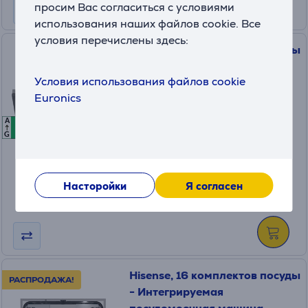
просим Вас согласиться с условиями
использования наших файлов cookie. Все
условия перечислены здесь:
Hisense, 16 комплектов посуды
- Интегрируемая
Условия использования файлов cookie
посудомоечная машина
Euronics
HV673A65
A
A
A
в наличии
G
Цена:
679
.99 €
Насторойки
Я согласен
Месячная плата от 23 €
Hisense, 16 комплектов посуды
РАСПРОДАЖА!
- Интегрируемая