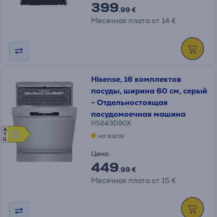
399
.99 €
Месячная плата от 14 €
Hisense, 16 комплектов
посуды, ширина 60 см, серый
- Отдельностоящая
посудомоечная машина
HS643D90X
A
D
D
на заказ
G
Цена:
449
.99 €
Месячная плата от 15 €