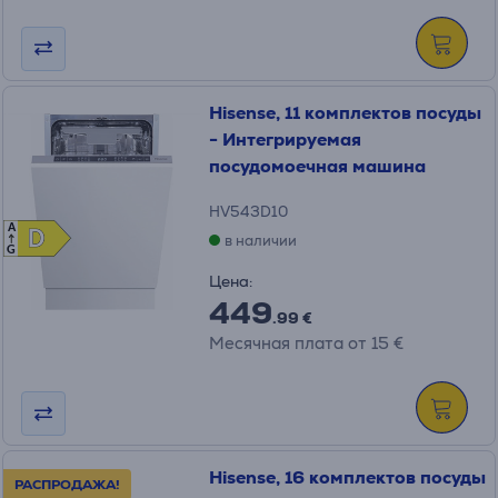
Hisense, 11 комплектов посуды
- Интегрируемая
посудомоечная машина
HV543D10
A
D
D
в наличии
G
Цена:
449
.99 €
Месячная плата от 15 €
Hisense, 16 комплектов посуды
РАСПРОДАЖА!