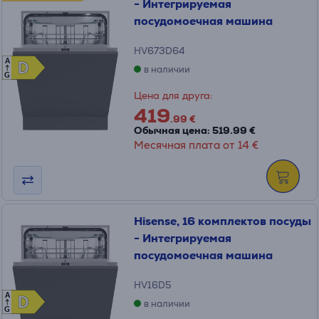
- Интегрируемая
посудомоечная машина
HV673D64
A
D
D
в наличии
G
Цена для друга:
419
.99 €
Обычная цена: 519.99 €
Месячная плата от 14 €
Hisense, 16 комплектов посуды
- Интегрируемая
посудомоечная машина
HV16D5
A
D
D
в наличии
G