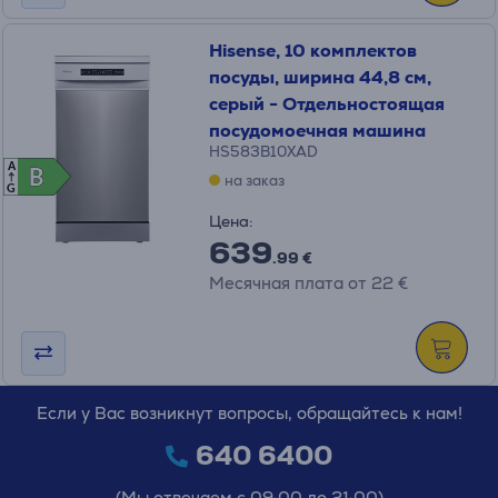
Hisense, 10 комплектов
посуды, ширина 44,8 см,
серый - Отдельностоящая
посудомоечная машина
HS583B10XAD
A
B
B
на заказ
G
Цена:
639
.99 €
Месячная плата от 22 €
Если у Вас возникнут вопросы, обращайтесь к нам!
640 6400
(Мы отвечаем с 09:00 до 21:00)