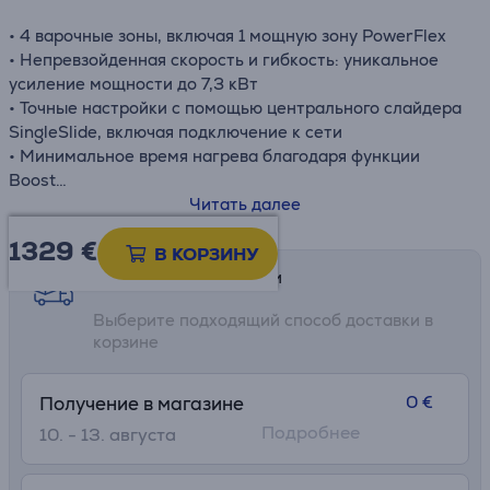
• 4 варочные зоны, включая 1 мощную зону PowerFlex
• Непревзойденная скорость и гибкость: уникальное
усиление мощности до 7,3 кВт
• Точные настройки с помощью центрального слайдера
SingleSlide, включая подключение к сети
• Минимальное время нагрева благодаря функции
Boost
• Ширина 620 мм для установки заподлицо или на
Читать далее
поверхность
1329 €
В КОРЗИНУ
Возможности доставки
Выберите подходящий способ доставки в
корзине
0 €
Получение в магазине
Подробнее
10. - 13. августа