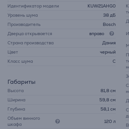
Идентификатор модели
KUW21AHG0
К
т
Уровень шума
38 дБ
Д
Производитель
Bosch
И
Дверца открывается
вправо
Страна производства
Дания
М
Цвет
черный
П
т
Класс шума
C
н
З
Габариты
С
Высота
81,8 см
н
Ширина
59,8 см
Д
Глубина
58,1 см
С
д
Объем винного
120 л
шкафа
В