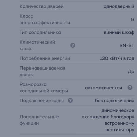
Количество дверей
однодверный
Класс
G
энергоэффективности
Тип холодильника
винный шкаф
Климатический
SN-ST
класс
Потребление энергии
130 кВт/ч в год
Перенавешиваемая
Да
дверь
Разморозка
автоматическая
холодильной камеры
Подключение воды
без подключения
динамическое
Дополнительные
охлаждение благодаря
функции
встроенному
вентилятору