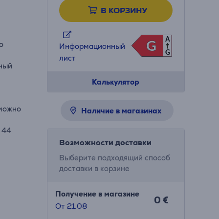
В КОРЗИНУ
A
G
G
о
Информационный
G
лист
нный
Калькулятор
 можно
Наличие в магазинах
 44
Возможности доставки
Выберите подходящий способ
доставки в корзине
Получение в магазине
0 €
От 21.08