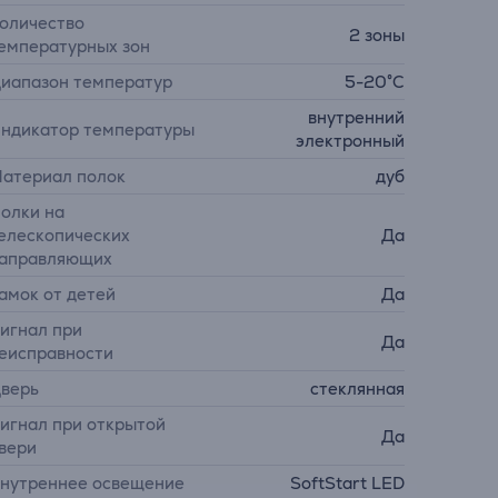
оличество
2 зоны
емпературных зон
иапазон температур
5-20°C
внутренний
ндикатор температуры
электронный
атериал полок
дуб
олки на
елескопических
Да
аправляющих
амок от детей
Да
игнал при
Да
еисправности
верь
стеклянная
игнал при открытой
Да
вери
нутреннее освещение
SoftStart LED