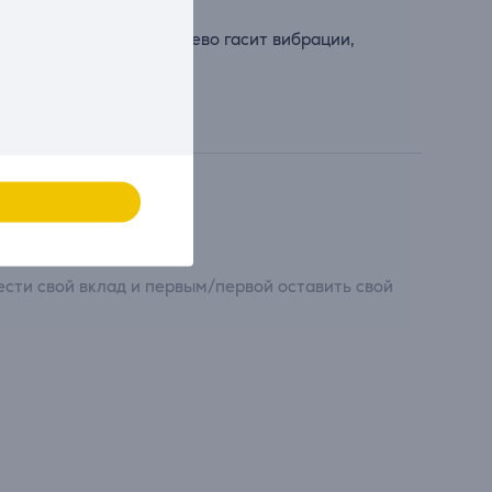
утылки на месте. Дерево гасит вибрации,
уп к винам.
сти свой вклад и первым/первой оставить свой