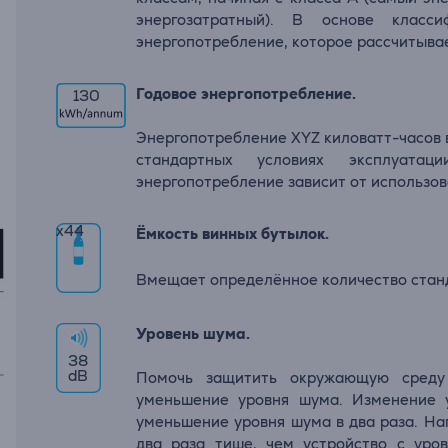
энергозатратный). В основе класси
энергопотребление, которое рассчитывае
Годовое энергопотребление.
130
Энергопотребление XYZ киловатт-часов в
стандартных условиях эксплуата
энергопотребление зависит от использов
x
44
Ёмкость винных бутылок.
Вмещает определённое количество станд
Уровень шума.
38
dB
Помочь защитить окружающую среду
уменьшение уровня шума. Изменение 
уменьшение уровня шума в два раза. На
два раза тише, чем устройство с ур