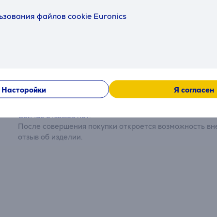
ей
ьзования файлов cookie Euronics
ами из европейского дуба, которые надежно удерживают б
еская направляющая обеспечивает еще более удобный дост
Отзывы
Насторойки
Я согласен
Сейчас отзывов нет.
После совершения покупки откроется возможность вне
отзыв об изделии.