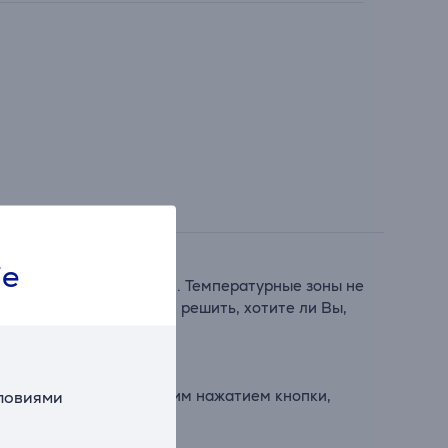
ie
я красных и белых вин. Температурные зоны не
и. Bosch позволяет Вам решить, хотите ли Вы,
етка, активируемая одним нажатием кнопки,
словиями