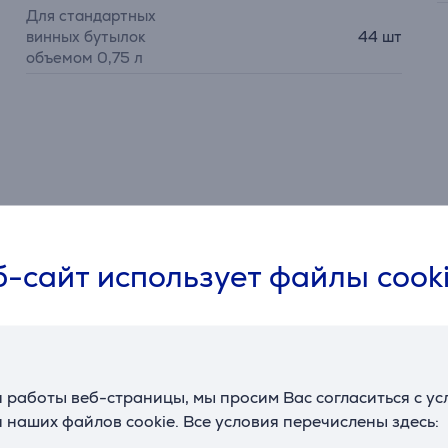
Для стандартных
винных бутылок
44 шт
объемом 0,75 л
Описание
-сайт использует файлы cook
о точно установить оптимальную температуру для хранени
ратуру каждой зоны в соответствии со своими потребностям
озволит Вам представлять свои вина в лучшем виде. Подсв
 работы веб-страницы, мы просим Вас согласиться с у
нного шкафа закрыта.
 наших файлов cookie. Все условия перечислены здесь: