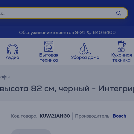
Обслуживание клиентов 9-21
640 6400
Бытовая
Кухонная
Аудио
Уборка дома
техника
техника
кафы
и, высота 82 см, черный - Интег
Код товара:
KUW21AHG0
Производитель:
Bosch