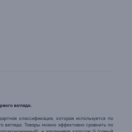
рвого взгляда.
дартная классификация, которая используется по
го взгляда. Товары можно эффективно сравнить по
ергоэкономичный), и заканчивая классом G (самый