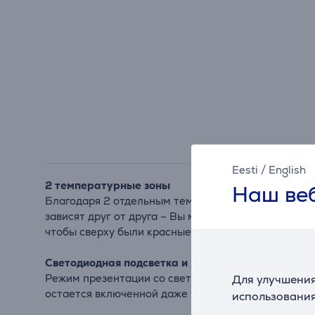
Eesti
/
English
2 температурные зоны
Наш веб
Благодаря 2 отдельным температурным зонам можн
зависят друг от друга – Вы можете выбрать темпе
чтобы сверху были красные или белые вина.
Светодиодная подсветка и режим презентации
Режим презентации со светодиодной подсветкой п
Для улучшения
остается включенной даже тогда, когда дверца ви
использования