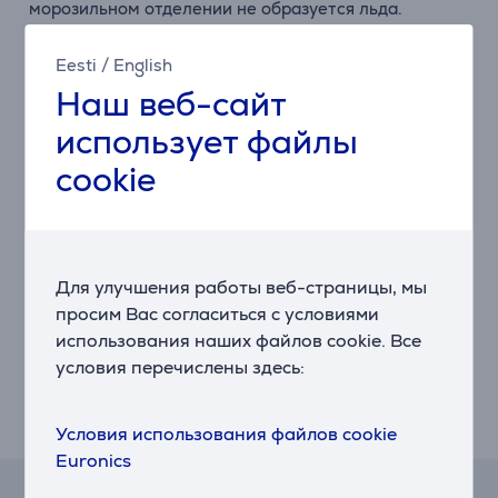
морозильном отделении не образуется льда.
ДЕСЯТИЛЕТНЯЯ ГАРАНТИЯ НА КОМПРЕССОР
Eesti
/
English
Вам понравится абсолютное душевное спокойствие
Наш веб-сайт
от мысли о десятилетней гарантии на компрессор.
Гарантия покрывает расходы, которые могли бы
использует файлы
возникнуть в ходе ремонтных работ,
cookie
транспортировки, общего обслуживания, при
удалении и замене хладагента.
ЭЛЕКТРОННОЕ ДВОЙНОЕ СЕНСОРНОЕ
УПРАВЛЕНИЕ. ТОНКАЯ НАСТРОЙКА КАСАНИЕМ
Для улучшения работы веб-страницы, мы
Получите полный контроль над каждой функцией
просим Вас согласиться с условиями
холодильника. Панель и светодиодный дисплей
использования наших файлов cookie. Все
обеспечивают легкий доступ к основным
условия перечислены здесь:
настройкам и настройкам температуры: их
прецизионность обеспечит исключительное
качество хранения.
Условия использования файлов cookie
Euronics