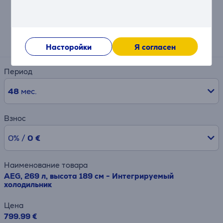
Калькулятор
Примерный размер ежемесячного платежа
27 €
Насторойки
Я согласен
Период
48
мес.
Взнос
0% /
0 €
Наименование товара
AEG, 269 л, высота 189 см - Интегрируемый
холодильник
Цена
799.99 €