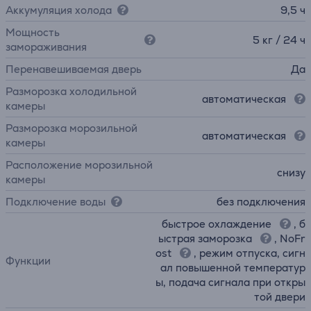
Аккумуляция холода
9,5 ч
Мощность
5 кг / 24 ч
замораживания
Перенавешиваемая дверь
Да
Разморозка холодильной
автоматическая
камеры
Разморозка морозильной
автоматическая
камеры
Расположение морозильной
снизу
камеры
Подключение воды
без подключения
быстрое охлаждение
, б
ыстрая заморозка
, NoFr
ost
, режим отпуска, сигн
Функции
ал повышенной температур
ы, подача сигнала при откры
той двери