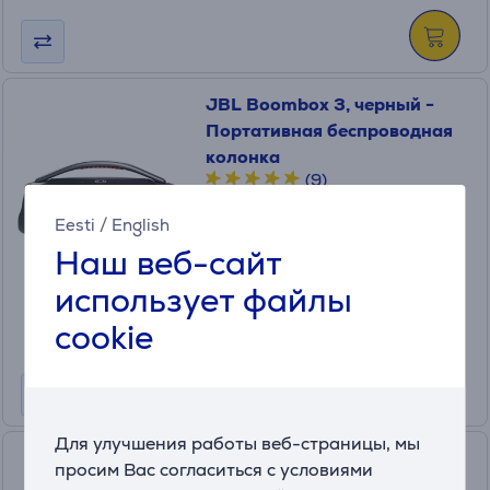
JBL Boombox 3, черный -
Портативная беспроводная
колонка
(9)
JBLBOOMBOX3BLKEP
Eesti
/
English
в наличии
Наш веб-сайт
Цена:
399
использует файлы
.99 €
Месячная плата от 14 €
cookie
Для улучшения работы веб-страницы, мы
JBL Partybox Encore 2, 100
просим Вас согласиться с условиями
Вт, микрофон, черный -