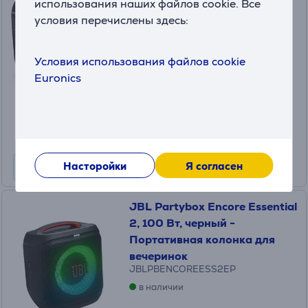
использования наших файлов cookie. Все
Портативная колонка для
условия перечислены здесь:
вечеринок
JBLPBENCORE2EP
Условия использования файлов cookie
в наличии
Euronics
Цена:
359
.99 €
Месячная плата от 12 €
Насторойки
Я согласен
JBL Partybox Encore Essential
2, 100 Вт, черный -
Портативная колонка для
вечеринок
JBLPBENCOREESS2EP
в наличии