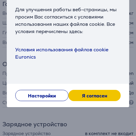
Габариты
Для улучшения работы веб-страницы, мы
Вес
0,558 кг
просим Вас согласиться с условиями
Ширина
13,3 см
использования наших файлов cookie. Все
условия перечислены здесь:
Глубина
13,3 см
Высота
4,6 см
Условия использования файлов cookie
Euronics
Общий параметр
Производитель
Bang & Olufsen
Цвет
черный, серый
Водостойкость
Да
Насторойки
Я согласен
Степень защиты
IP67
Зарядное устройство
Зарядное устройство
в комплект не входит