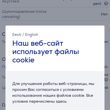
Акустика
pen)
Шумоподавление (noise
Нет
canceling)
Соединение
Eesti
/
English
Наш веб-сайт
Тип штекера
3,5 мм
использует файлы
cookie
Общий параметр
Производитель
Panasonic
накладные наушники (on-ea
Тип
r)
Для улучшения работы веб-страницы, мы
Цвет
серый, синий
просим Вас согласиться с условиями
использования наших файлов cookie. Все
условия перечислены здесь:
Габариты