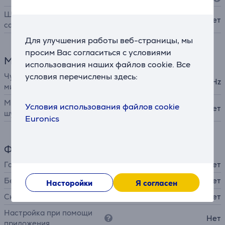
Шумоподавление (noise
Нет
canceling)
Для улучшения работы веб-страницы, мы
просим Вас согласиться с условиями
Микрофон
использования наших файлов cookie. Все
Чувствительность
условия перечислены здесь:
-42 dBV/Pa @1kHz
микрофона
Микрофон с
Условия использования файлов cookie
Нет
шумоподавлением
Euronics
Функции
Голосовое управление
Нет
Беспроводная зарядка
Нет
Насторойки
Я согласен
Складная конструкция
Нет
Настройка при помощи
Нет
приложения