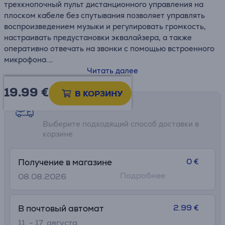
трехкнопочный пульт дистанционного управления на
плоском кабеле без спутывания позволяет управлять
воспроизведением музыки и регулировать громкость,
настраивать предустановки эквалайзера, а также
оперативно отвечать на звонки с помощью встроенного
микрофона.
Читать далее
• Звучание JBL Pure Bass
19.99
€
• Совместимость с устройствами USB-C
В КОРЗИНУ
• 3-кнопочный пульт с микрофоном
Возможности доставки
• Управление предустановками эквалайзера
Выберите подходящий способ доставки в
• Плоский кабель с защитой от спутывания
корзине
0 €
Получение в магазине
Подробнее
08.08.2026
2.99 €
В почтовый автомат
11. - 17. августа