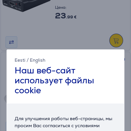
Цена:
23
.99 €
Hama, 1,4 м, 6 розеток, белый
Eesti
/
English
- Удлинитель
Наш веб-сайт
00030384
использует файлы
в наличии
cookie
Цена:
9
.99 €
Для улучшения работы веб-страницы, мы
просим Вас согласиться с условиями