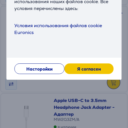
использования наших файлов cookie. Все
условия перечислены здесь:
Hama High Speed ​​HDMI 2.0b -
HDMI micro, 1,5 м, темно-
Условия использования файлов cookie
серый - Кабель
Euronics
00205016
в наличии
Цена:
19
.99 €
Насторойки
Я согласен
Apple USB-C to 3.5mm
Headphone Jack Adapter -
Адаптер
MW2Q3ZM/A
в наличии