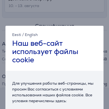
10. - 13. августа
Спецификация
Eesti
/
English
Наш веб-сайт
Аксессуары для пылесоса
использует файлы
Тип
насадка
cookie
Совместимость
VS20R9042S2/SB
Общий параметр
Для улучшения работы веб-страницы, мы
Производитель
Samsung
просим Вас согласиться с условиями
использования наших файлов cookie. Все
Калькулятор
условия перечислены здесь: