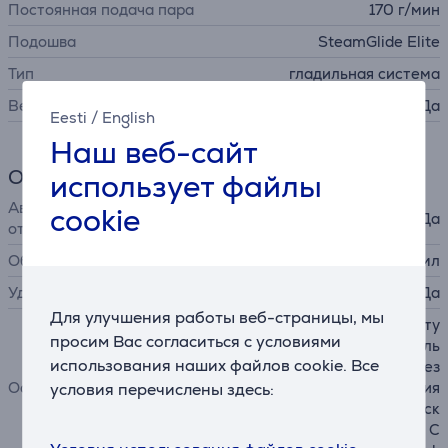
Постоянная подача пара
170 г/мин
Подошва
SteamGlide Elite
Тип
гладильная система
Вертикальное отпаривание
Да
Eesti
/
English
Наш веб-сайт
Общий параметр
использует файлы
Автоматическое
cookie
Да
отключение
Объем резервуара для воды
1800 мл
Удаление накипи
Да
Для улучшения работы веб-страницы, мы
автоматическая интеллекту
просим Вас согласиться с условиями
альная подача пара, неболь
использования наших файлов cookie. Все
шой вес утюга, съемный рез
Особенности
ервуар для воды, технология
условия перечислены здесь:
OptimalTEMP: никакого риск
а прожечь ткань, фиксация C