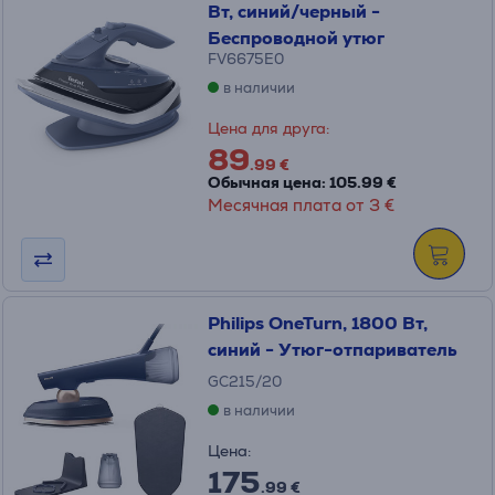
Вт, синий/черный -
Беспроводной утюг
FV6675E0
в наличии
Цена для друга:
89
.99 €
Обычная цена: 105.99 €
Месячная плата от 3 €
Philips OneTurn, 1800 Вт,
синий - Утюг-отпариватель
GC215/20
в наличии
Цена:
175
.99 €