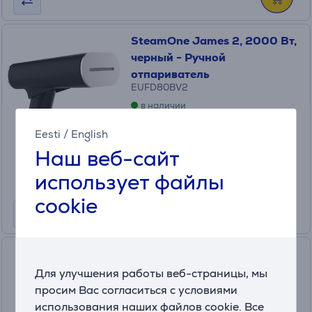
SteamOne James 2, 2000 Вт,
черный - Ручной
отпариватель
EUFD80BV2
в наличии
Цена для друга:
Eesti
/
English
109
Наш веб-сайт
.99 €
Обычная цена: 145.99 €
использует файлы
Месячная плата от 4 €
cookie
SteamOne Karl, 2000 Вт,
красный - Ручной
Для улучшения работы веб-страницы, мы
отпариватель
просим Вас согласиться с условиями
RUST400
использования наших файлов cookie. Все