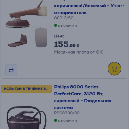
коричневый/бежевый - Утюг-
отпариватель
GC213/50
в наличии
Цена:
155
.99 €
Месячная плата от 6 €
Philips 8000 Series
ИСПЫТАЙ В ТЕЧЕНИЕ 30 ДНЕЙ!
PerfectCare, 3120 Вт,
сиреневый - Гладильная
система
PSG8300/30
в наличии