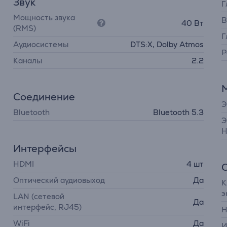
Звук
Г
Мощность звука
В
40 Вт
(RMS)
Г
Аудиосистемы
DTS:X, Dolby Atmos
Р
Каналы
2.2
Соединение
Э
Bluetooth
Bluetooth 5.3
Э
H
Интерфейсы
HDMI
4 шт
Оптический аудиовыход
Да
К
э
LAN (сетевой
Да
интерфейс, RJ45)
Н
WiFi
Да
И