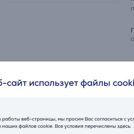
П
О
-сайт использует файлы cook
Описание
ажения студийного уровня у Вас дома. Режимы Netflix, Pri
освещением в помещении
 работы веб-страницы, мы просим Вас согласиться с у
 наших файлов cookie. Все условия перечислены здесь:
енной
цветопередаче
изображение
всегда
выглядит
ярко
и