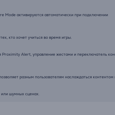
ure
Mode
активируются
автоматически
при
подключении
я
тех,
кто
хочет
учиться
во
время
игры.
я
Proximity
Alert,
управление
жестами
и
переключатель
ко
позволяет
разным
пользователям
наслаждаться
контентом
х
или
шумных
сценах.