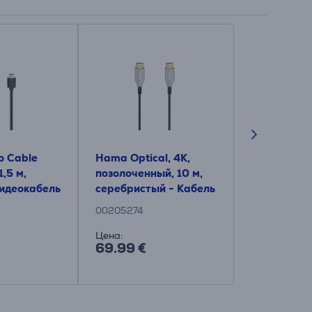
o Cable
Hama Optical, 4K,
Hama Scree
,5 м,
позолоченный, 10 м,
TV and Offi
идеокабель
серебристый - Кабель
Чистящее с
HDMI 2.0b
салфетка
00205274
00221092
Цена:
Цена:
69.99 €
2.99 €