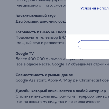
независимо
от
того,
смотрите
ли
Вы
фильм
или
пр
Условия испол
Захватывающий
звук
Два
боковых
динамика
создают
чистый
звук
прямо
Готовность к
BRAVIA
Theatre
Подключите
телевизор
BRAVIA
к
аудио
системе
BR
мощный
звук
и
реалистичное
изображение
вместе
Google
TV
Более
400
000
фильмов
и
сериалов –
все
в
одном
месте.
Google
TV
объединяет
стрими
Совместимость
с
умным
домом
Google
Assistant,
Apple
AirPlay
2
и
Chromecast
обе
Дизайн,
который
вписывается в любой интерьер
Стильный
внешний
вид,
рамка
из
переработанных
как
по
внешнему
виду,
так
и
по
экологичности.