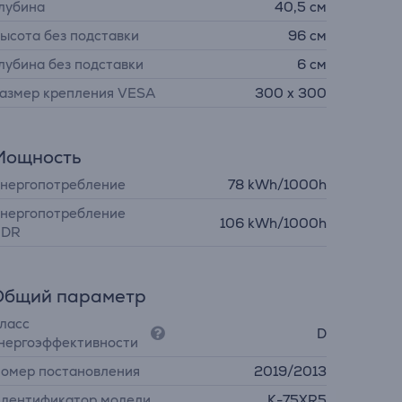
лубина
40,5 см
ысота без подставки
96 см
лубина без подставки
6 см
азмер крепления VESA
300 x 300
Мощность
нергопотребление
78 kWh/1000h
нергопотребление
106 kWh/1000h
DR
Общий параметр
ласс
D
нергоэффективности
омер постановления
2019/2013
дентификатор модели
K-75XR5