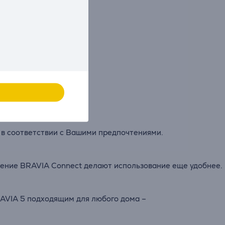
лубже
в
каждую
сцену.
театр –
т
в
соответствии
с
Вашими
предпочтениями.
жение
BRAVIA
Connect
делают
использование
еще
удобнее.
AVIA
5
подходящим
для
любого
дома –