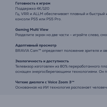
Готовность
к
играм
Поддержка
4K/
120
Гц,
VRR
и
ALLM
обеспечивает
плавный
и
быстрый
консоли
PS5
или
PS5
Pro.
Gaming
Multi
View
Разделите
экран
на
две
части –
играйте
слева,
см
Адаптивный
просмотр
BRAVIA
Cam™
определяет
положение
зрителя
и
а
Экологичность
и
доступность
Телевизор изготовлен
из
80%
переработанного
пла
оснащен
энергосберегающими
технологиями.
Он
Четкие
диалоги
с
Voice
Zoom
3™
Основанная
на
ИИ
технология
распознает
челове