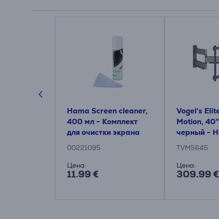
 9003 Fixed
Hama Screen cleaner,
Vogel's Elit
0", черный
400 мл - Комплект
Motion, 40"
е
для очистки экрана
черный - 
для
крепление 
00221095
TVM5645
а
телевизор
Цена:
Цена:
11.99 €
309.99 €