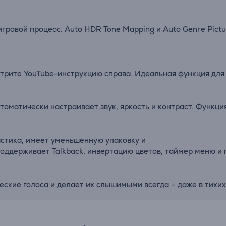
игровой
процесс.
Auto
HDR
Tone
Mapping
и
Auto
Genre
Pict
отрите
YouTube-
инструкцию
справа.
Идеальная
функция
дл
втоматически
настраивает
звук,
яркость
и
контраст.
Функци
стика,
имеет
уменьшенную
упаковку
и
поддерживает
Talkback,
инвертацию
цветов,
таймер
меню
и
ческие
голоса
и
делает
их
слышимыми
всегда –
даже
в
тихи