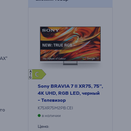
MAX®
A
C
C
G
Sony BRAVIA 7 II XR75, 75'',
4K UHD, RGB LED, черный
- Телевизор
K75XR75M2PB.CEI
Pro
в наличии
Цена: