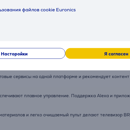
ямую
трансляцию.
ьзования файлов cookie Euronics
с
экрана. Технологии
Dolby
Atmos
и
DTS
:
X
погружают
Вас
г
AVIA
Theatre,
чтобы
получить
полноценный
домашний
кино
.
Насторойки
Я согласен
нговые
сервисы
на
одной
платформе
и
рекомендует
контен
спечивают
плавное
управление.
Поддержка
Alexa
и
прило
материалов
и
легко
очищаемый
пульт
делают телевизор
BR