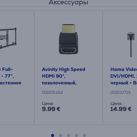
Аксессуары
e Full-
Avinity High Speed ​​
Hama Vide
 - 77",
HDMI 90°,
DVI/HDMI, 1
Настенное
позолоченный,
черный - В
для
черный - Адаптер
00205164
00200715
а
Цена:
Цена:
9.99 €
14.99 €