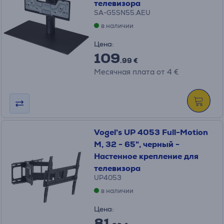
телевизора
SA-G5SN55.AEU
в наличии
Цена:
109
.99 €
Месячная плата от 4 €
Vogel's UP 4053 Full-Motion
M, 32 - 65", черный -
Настенное крепление для
телевизора
UP4053
в наличии
Цена:
81