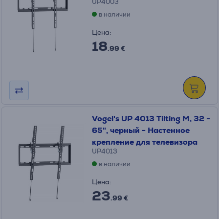
UP4003
в наличии
Цена:
18
.99 €
Vogel's UP 4013 Tilting M, 32 -
65", черный - Настенное
крепление для телевизора
UP4013
в наличии
Цена:
23
.99 €