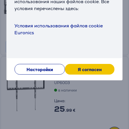
использования наших файлов cookie. Все
в наличии
условия перечислены здесь:
Цена:
99
.99 €
Условия использования файлов cookie
Месячная плата от 4 €
Euronics
Vogel's UP 6003 Fixed L, 40 -
Насторойки
Я согласен
80", черный - Настенное
крепление для телевизора
UP6003
в наличии
Цена:
25
.99 €