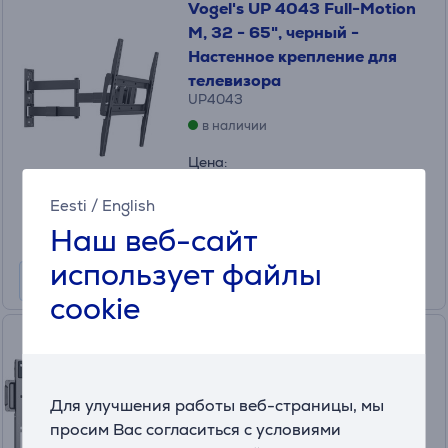
Vogel's UP 4043 Full-Motion
M, 32 - 65", черный -
Настенное крепление для
телевизора
UP4043
в наличии
Цена:
61
.99 €
Eesti
/
English
Месячная плата от 3 €
Наш веб-сайт
использует файлы
cookie
Vogel's TVM 5705 ELITE
FIXED, 40" - 110", черный -
Настенное крепление для
Для улучшения работы веб-страницы, мы
телевизора
просим Вас согласиться с условиями
TVM5705