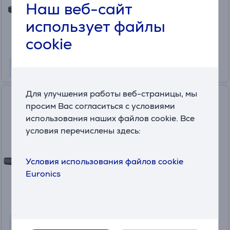
Наш веб-сайт
Цена для друга:
399
использует файлы
.99 €
Обычная цена: 649.99 €
cookie
Месячная плата от 14 €
Для улучшения работы веб-страницы, мы
Denon DHT-S416, 2.1,
просим Вас согласиться с условиями
Chromecast, черный -
использования наших файлов cookie. Все
Саундбар
условия перечислены здесь:
DHTS416BKE2
в наличии
Условия использования файлов cookie
Цена:
Euronics
319
.99 €
Месячная плата от 11 €