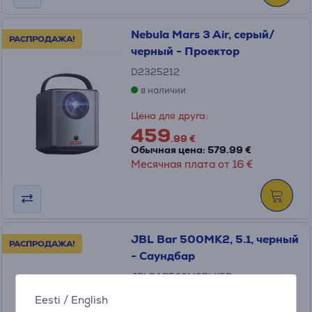
Nebula Mars 3 Air, серый/
РАСПРОДАЖА!
черный - Проектор
D2325212
в наличии
Цена для друга:
459
.99 €
Обычная цена: 579.99 €
Месячная плата от 16 €
JBL Bar 500MK2, 5.1, черный
РАСПРОДАЖА!
- Саундбар
JBLBAR500M2BLKEP
в наличии
Eesti
/
English