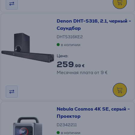
Denon DHT-S316, 2.1, черный -
Саундбар
DHTS316KE2
в наличии
Цена:
259
.99 €
Месячная плата от 9 €
Nebula Cosmos 4K SE, серый -
Проектор
D2342211
в наличии