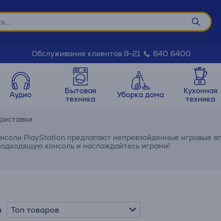
Обслуживание клиентов 9-21
640 6400
Бытовая
Кухонная
Аудио
Уборка дома
техника
техника
приставки
нсоли PlayStation предлагают непревзойденные игровые впе
одходящую консоль и наслаждайтесь играми!
Топ товаров
а