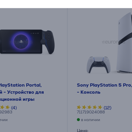
layStation Portal,
Sony PlayStation 5 Pro
 - Устройство для
- Консоль
нционной игры
(4)
(12)
592983
711719024088
ичии
в наличии
Цена: