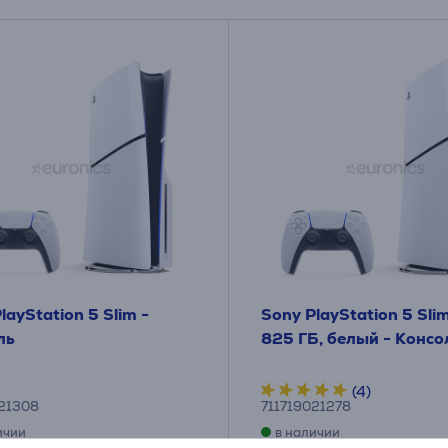
layStation 5 Slim -
Sony PlayStation 5 Slim 
ль
825 ГБ, белый - Консо
(4)
021308
711719021278
ичии
в наличии