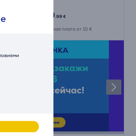
Цена:
279
ie
.99 €
Месячная плата от 10 €
словиями