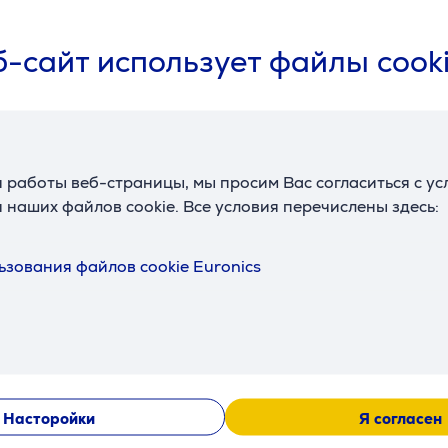
Цена:
9
679
-сайт использует файлы cook
.99 €
.99 €
ая плата от 25 €
Месячная плата от 23 €
 работы веб-страницы, мы просим Вас согласиться с у
 наших файлов cookie. Все условия перечислены здесь:
ьзования файлов cookie Euronics
Насторойки
Я согласен