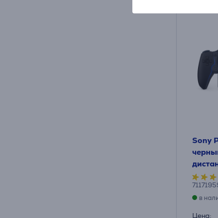
Sony P
черный
диста
711719
в нал
Цена: