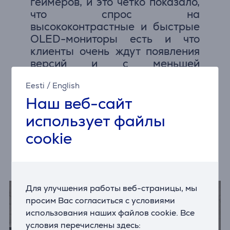
геймеров, и это четко показало,
что спрос на
высококонтрастные и быстрые
OLED-мониторы есть и что
клиенты очень ждут появления
версий и с меньшей
диагональю. На выставке CES
Eesti
/
English
свои OLED-мониторы
представили также ASUS, Acer,
Наш веб-сайт
Dell, Alienware, ViewSonic, MSI и
использует файлы
другие производители.
cookie
Большинство из этих новых
мониторов имеют диагональ 27”
или 32”.
Для улучшения работы веб-страницы, мы
просим Вас согласиться с условиями
использования наших файлов cookie. Все
условия перечислены здесь: