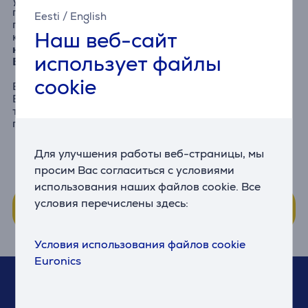
предложениях и скидочных кампаниях? Тогда
Eesti
/
English
присоединяйся к нашей программе постоянных
Наш веб-сайт
клиентов и
обязательно поставь галочку в
настройках «Хочу получать предложения
использует файлы
Euronics»
.
cookie
Если ты уже являешься участником Круга друзей
Euronics, то проверь свои настройки и убедись в
том, что у тебя стоит галочка «Хочу получать
предложения Euronics».
Для улучшения работы веб-страницы, мы
просим Вас согласиться с условиями
Посмотри предложения
использования наших файлов cookie. Все
Зарегистрируйся как постоянный
условия перечислены здесь:
клиент или войди в систему
Условия использования файлов cookie
Euronics
Если у Вас возникнут вопросы, обращайтесь к нам!
640 6400