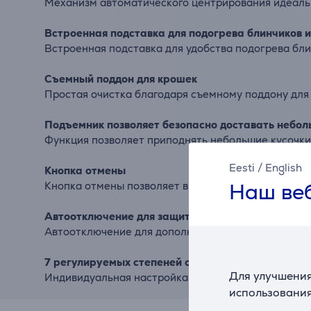
Механизм автоматического центрирования идеальн
Встроенная подставка для подогрева блинчиков и
Встроенная подставка для удобства подогрева бли
Съемный поддон для крошек
Простая очистка благодаря съемному поддону для
Подъемник позволяет безопасно доставать небол
Функция позволяет приподнять небольшие кусочки 
Eesti
/
English
Кнопка отмены
Наш веб
Кнопка отмены позволяет в любой момент останов
Автоотключение для защиты
Автоотключение для дополнительной защиты прибо
7 регулируемых степеней обжаривания на выбор
Для улучшения
Индивидуальная настройка температурного режима
использования