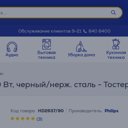
Обслуживание клиентов 9-21
640 6400
Бытовая
Кухонная
Аудио
Уборка дома
техника
техника
ры
00 Вт, черный/нерж. сталь - Тосте
Код товара:
HD2637/90
Производитель:
Philips
(3)