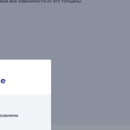
ния вне зависимости от его толщины.
ie
словиями