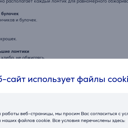
о располагает каждый ломтик для равномерного обжарива
 булочек
нчиков и булочек.
 крошек.
ьшие ломтики
хлеба, не обжигаясь.
-сайт использует файлы cook
ить приготовление тостов.
ра от короткого замыкания.
 работы веб-страницы, мы просим Вас согласиться с у
 для приготовления вкусных тостов.
 наших файлов cookie. Все условия перечислены здесь: