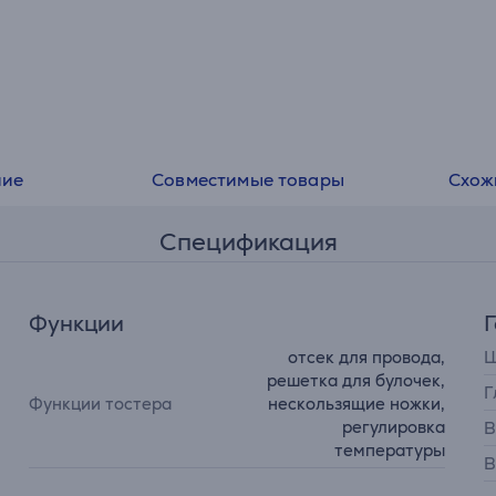
ние
Совместимые товары
Схож
Спецификация
Функции
отсек для провода,
Ш
решетка для булочек,
Г
Функции тостера
нескользящие ножки,
регулировка
В
температуры
В