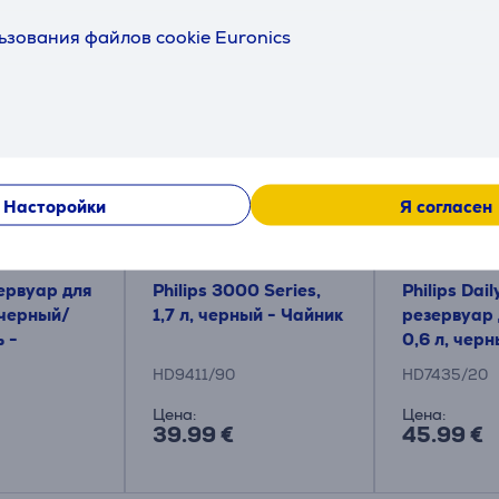
ьзования файлов cookie Euronics
Подходящие товары
Насторойки
Я согласен
зервуар для
Philips 3000 Series,
Philips Dail
 черный/
1,7 л, черный - Чайник
резервуар 
ь -
0,6 л, чер
серебристы
HD9411/90
HD7435/20
Кофеварка
Цена:
Цена:
39.99 €
45.99 €