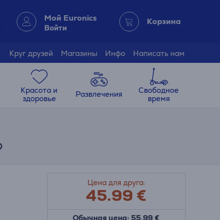
Мой Euronics
Корзина
Войти
Круг друзей
Магазины
Инфо
Написать нам
Красота и
Свободное
Развлечения
здоровье
время
р
Цена для друга:
45.99
€
Обычная цена: 55.99 €